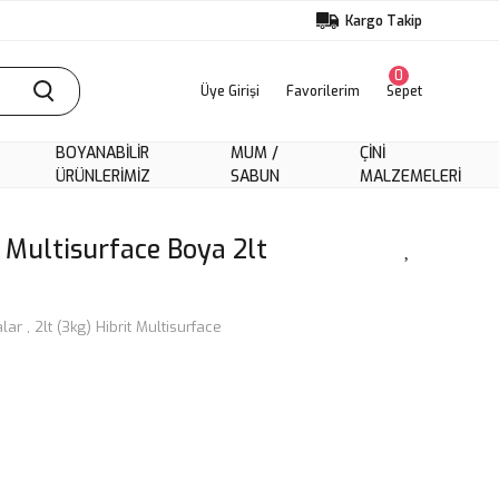
Kargo Takip
0
Üye Girişi
Favorilerim
Sepet
BOYANABILIR
MUM /
ÇINI
ÜRÜNLERIMIZ
SABUN
MALZEMELERI
 Multisurface Boya 2lt
alar
,
2lt (3kg) Hibrit Multisurface