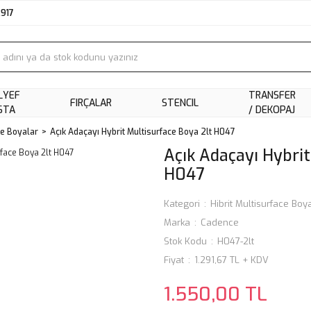
2917
LYEF
TRANSFER
FIRÇALAR
STENCIL
STA
/ DEKOPAJ
ce Boyalar
Açık Adaçayı Hybrit Multisurface Boya 2lt H047
Açık Adaçayı Hybrit
H047
Kategori
Hibrit Multisurface Boy
Marka
Cadence
Stok Kodu
H047-2lt
Fiyat
1.291,67 TL + KDV
1.550,00 TL