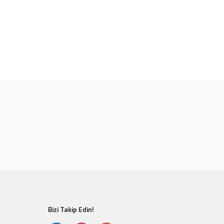
rün açıklamalarında ve diğer konularda yetersiz gördüğünüz
tarafımıza iletebilirsiniz.
u ürüne ilk yorumu siz yapın!
 ederiz.
 görüntülenemiyor.
Yorum Yaz
r bulunuyor.
or.
er olmalı.
Bizi Takip Edin!
Gönder