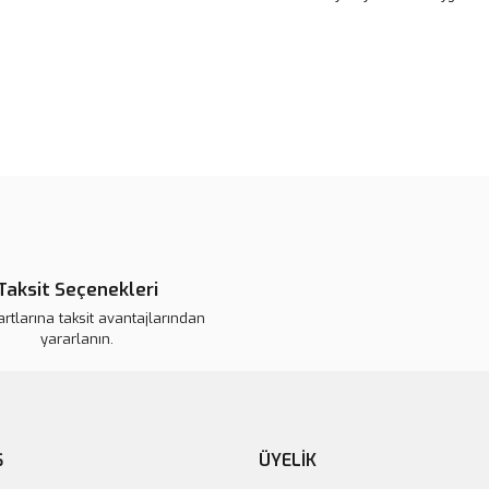
Bu ürünün fiyat bilgisi, resim, ü
noktaları öneri formunu kullanarak 
B
Görüş ve önerileriniz için teşekkür
Ürün resmi kalitesiz, bozuk veya
Ürün açıklamasında eksik bilgile
Ürün bilgilerinde hatalar bulunuy
Taksit Seçenekleri
Ürün fiyatı daha uygun olabilir.
artlarına taksit avantajlarından
Bu ürüne benzer farklı alternatifl
yararlanın.
Ş
ÜYELİK