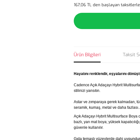
167,06 TL den başlayan taksitlerle
Ürün Bilgileri
Taksit S
Hayatını renklendir, eşyalarını dönüşt
Cadence Açık Adaçayı Hybrit Multisurf
stilinizi yansıtın.
Astar ve zımparaya gerek kalmadan, tü
seramik, kumaş, metal ve daha fazlası..
Açık Adaçayı Hybrit Multisurface Boya c
bazlı, yarı mat boya; yüksek kapatıcılı
güvenle kullanılır.
Gıda temaslı yüzeylerde dahi uygundur