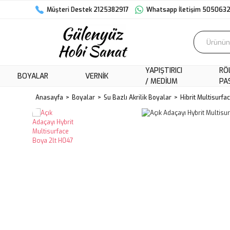
Müşteri Destek 2125382917
Whatsapp İletişim 505063
YAPIŞTIRICI
RÖ
BOYALAR
VERNIK
/ MEDIUM
PA
Anasayfa
Boyalar
Su Bazlı Akrilik Boyalar
Hibrit Multisurfa