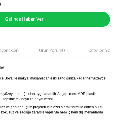
!
Gelince Haber Ver
eçenekleri
Ürün Yorumları
Önerileriniz
ür!
ace Boya ile makyaj masanızdan eski sandığınıza kadar her yüzeyde
m yüzeylere doğrudan uygulanabilir. Ahşap, cam, MDF, plastik,
. Hepsine tek boya ile hayat verin!
raft ve geri dönüşüm projeleri için özel olarak formüle edilen bu su
ğı, kokusuz ve sağlığa zararsız yapısıyla hem iç hem dış mekanlarda
.