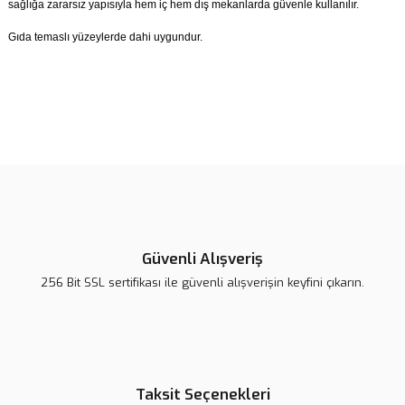
sağlığa zararsız yapısıyla hem iç hem dış mekanlarda güvenle kullanılır.
Gıda temaslı yüzeylerde dahi uygundur.
Bu ürünün fiyat bilgisi, resim, ürün açıklamalarında ve diğer
konularda yetersiz gördüğünüz noktaları öneri formunu kullanarak
Bu ürüne ilk yorumu siz yapın!
tarafımıza iletebilirsiniz.
Görüş ve önerileriniz için teşekkür ederiz.
Yorum Yaz
Ürün resmi kalitesiz, bozuk veya görüntülenemiyor.
Ürün açıklamasında eksik bilgiler bulunuyor.
Güvenli Alışveriş
Ürün bilgilerinde hatalar bulunuyor.
256 Bit SSL sertifikası ile güvenli alışverişin keyfini çıkarın.
Ürün fiyatı daha uygun olabilir.
Bu ürüne benzer farklı alternatifler olmalı.
Taksit Seçenekleri