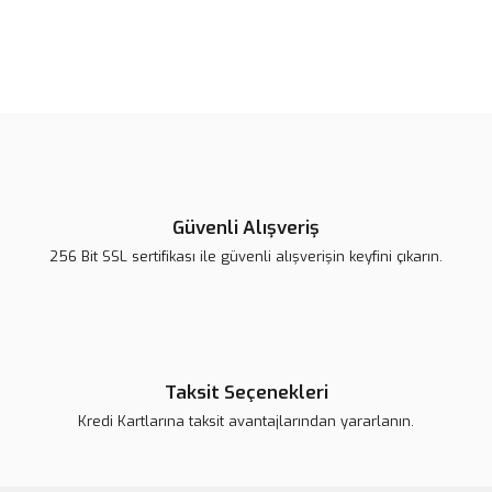
Bu ürünün fiyat bilgisi, resim, ürün açıklamalarında ve diğer
konularda yetersiz gördüğünüz noktaları öneri formunu kullanarak
Bu ürüne ilk yorumu siz yapın!
tarafımıza iletebilirsiniz.
Görüş ve önerileriniz için teşekkür ederiz.
Yorum Yaz
Ürün resmi kalitesiz, bozuk veya görüntülenemiyor.
Ürün açıklamasında eksik bilgiler bulunuyor.
Güvenli Alışveriş
Ürün bilgilerinde hatalar bulunuyor.
256 Bit SSL sertifikası ile güvenli alışverişin keyfini çıkarın.
Ürün fiyatı daha uygun olabilir.
Bu ürüne benzer farklı alternatifler olmalı.
Taksit Seçenekleri
Kredi Kartlarına taksit avantajlarından yararlanın.
Gönder