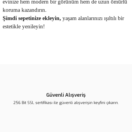
evinize hem modern bir görünüm hem de uzun ömürlü
koruma kazandırın.
Şimdi sepetinize ekleyin,
yaşam alanlarınızı ışıltılı bir
estetikle yenileyin!
Bu ürünün fiyat bilgisi, resim, ürün açıklamalarında ve diğer
konularda yetersiz gördüğünüz noktaları öneri formunu kullanarak
Bu ürüne ilk yorumu siz yapın!
tarafımıza iletebilirsiniz.
Görüş ve önerileriniz için teşekkür ederiz.
Yorum Yaz
Ürün resmi kalitesiz, bozuk veya görüntülenemiyor.
Ürün açıklamasında eksik bilgiler bulunuyor.
Güvenli Alışveriş
Ürün bilgilerinde hatalar bulunuyor.
256 Bit SSL sertifikası ile güvenli alışverişin keyfini çıkarın.
Ürün fiyatı daha uygun olabilir.
Bu ürüne benzer farklı alternatifler olmalı.