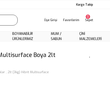
Kargo Takip
0
Üye Girişi
Favorilerim
Sepet
BOYANABILIR
MUM /
ÇINI
ÜRÜNLERIMIZ
SABUN
MALZEMELERI
Multisurface Boya 2lt
alar
,
2lt (3kg) Hibrit Multisurface