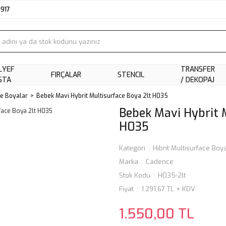
2917
LYEF
TRANSFER
FIRÇALAR
STENCIL
STA
/ DEKOPAJ
ce Boyalar
Bebek Mavi Hybrit Multisurface Boya 2lt H035
Bebek Mavi Hybrit 
H035
Kategori
Hibrit Multisurface Boy
Marka
Cadence
Stok Kodu
H035-2lt
Fiyat
1.291,67 TL + KDV
1.550,00 TL