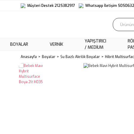
Müşteri Destek 2125382917
Whatsapp İletişim 505063
YAPIŞTIRICI
RÖ
BOYALAR
VERNIK
/ MEDIUM
PA
Anasayfa
Boyalar
Su Bazlı Akrilik Boyalar
Hibrit Multisurfa