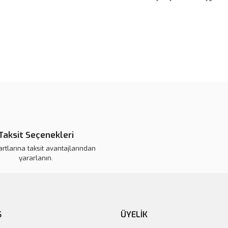
Bu ürünün fiyat bilgisi, resim, ü
noktaları öneri formunu kullanarak 
B
Görüş ve önerileriniz için teşekkür
Ürün resmi kalitesiz, bozuk veya
Ürün açıklamasında eksik bilgile
Ürün bilgilerinde hatalar bulunuy
Taksit Seçenekleri
Ürün fiyatı daha uygun olabilir.
artlarına taksit avantajlarından
Bu ürüne benzer farklı alternatifl
yararlanın.
Ş
ÜYELİK