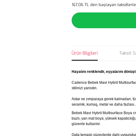
167,06 TL den başlayan taksitlerle
Ürün Bilgileri
Taksit S
Hayatını renklendir, eşyalarını dönüşt
Cadence Bebek Mavi Hybrit Multisurfa
stilinizi yansıtın.
Astar ve zımparaya gerek kalmadan, tü
seramik, kumaş, metal ve daha fazlası..
Bebek Mavi Hybrit Multisurface Boya cra
bazlı, yarı mat boya; yüksek kapatıcılı
güvenle kullanılır.
Gıda temaslı yüzeylerde dahi uygundur