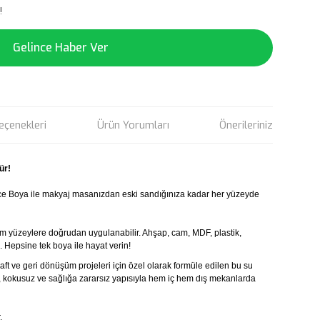
!
Gelince Haber Ver
eçenekleri
Ürün Yorumları
Önerileriniz
ür!
ce Boya ile makyaj masanızdan eski sandığınıza kadar her yüzeyde
m yüzeylere doğrudan uygulanabilir. Ahşap, cam, MDF, plastik,
. Hepsine tek boya ile hayat verin!
ft ve geri dönüşüm projeleri için özel olarak formüle edilen bu su
ğı, kokusuz ve sağlığa zararsız yapısıyla hem iç hem dış mekanlarda
.