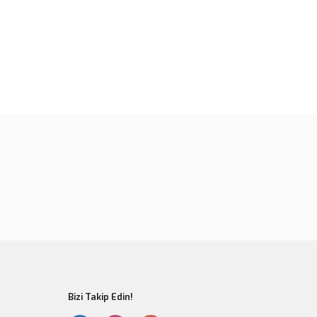
rün açıklamalarında ve diğer konularda yetersiz gördüğünüz
tarafımıza iletebilirsiniz.
u ürüne ilk yorumu siz yapın!
 ederiz.
 görüntülenemiyor.
Yorum Yaz
r bulunuyor.
or.
er olmalı.
Bizi Takip Edin!
Gönder