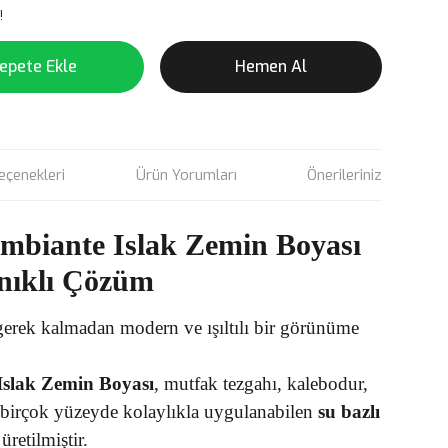
!
epete Ekle
Hemen Al
eçenekleri
Ürün Yorumları
Önerileriniz
mbiante Islak Zemin Boyası
yanıklı Çözüm
gerek kalmadan modern ve ışıltılı bir görünüme
Islak Zemin Boyası
, mutfak tezgahı, kalebodur,
 birçok yüzeyde kolaylıkla uygulanabilen
su bazlı
üretilmiştir.