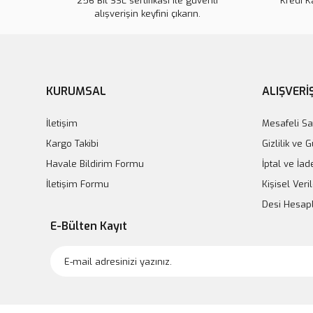
256 Bit SSL sertifikası ile güvenli
Kredi K
alışverişin keyfini çıkarın.
KURUMSAL
ALIŞVERİ
İletişim
Mesafeli Sa
Kargo Takibi
Gizlilik ve 
Havale Bildirim Formu
İptal ve İad
İletişim Formu
Kişisel Veril
Desi Hesa
E-Bülten Kayıt