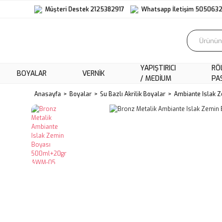
Müşteri Destek 2125382917
Whatsapp İletişim 505063
YAPIŞTIRICI
RÖ
BOYALAR
VERNIK
/ MEDIUM
PA
Anasayfa
Boyalar
Su Bazlı Akrilik Boyalar
Ambiante Islak 