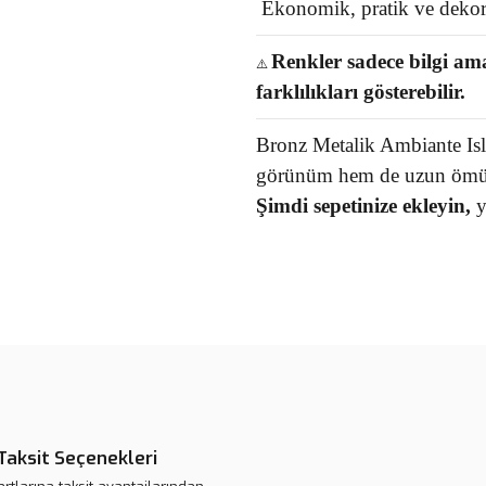
Ekonomik, pratik ve dekora
Renkler sadece bilgi ama
⚠️
farklılıkları gösterebilir.
Bronz Metalik Ambiante Is
görünüm hem de uzun ömür
Şimdi sepetinize ekleyin,
ya
Bu ürünün fiyat bilgisi, resim, ü
noktaları öneri formunu kullanarak 
B
Görüş ve önerileriniz için teşekkür
Ürün resmi kalitesiz, bozuk veya
Ürün açıklamasında eksik bilgile
Taksit Seçenekleri
Ürün bilgilerinde hatalar bulunuy