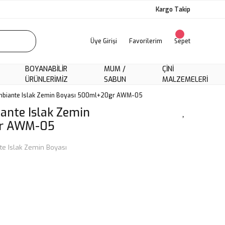
Kargo Takip
Üye Girişi
Favorilerim
Sepet
BOYANABILIR
MUM /
ÇINI
ÜRÜNLERIMIZ
SABUN
MALZEMELERI
Ambiante Islak Zemin Boyası 500ml+20gr AWM-05
ante Islak Zemin
gr AWM-05
e Islak Zemin Boyası