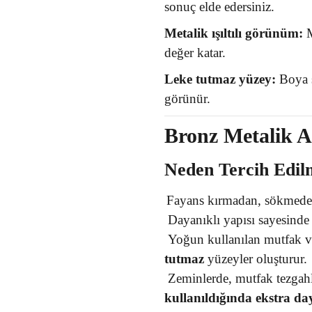
sonuç elde edersiniz.
Metalik ışıltılı görünüm:
M
değer katar.
Leke tutmaz yüzey:
Boya s
görünür.
Bronz Metalik A
Neden Tercih Edil
Fayans kırmadan, sökmeden 
Dayanıklı yapısı sayesinde 
Yoğun kullanılan mutfak ve
tutmaz
yüzeyler oluşturur.
Zeminlerde, mutfak tezgah
kullanıldığında ekstra day