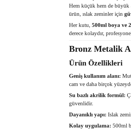
Hem küçük hem de büyük ala
ürün, ıslak zeminler için
güv
Her kutu,
500ml boya ve 2
derece kolaydır, profesyone
Bronz Metalik A
Ürün Özellikleri
Geniş kullanım alanı:
Mutf
cam ve daha birçok yüzeyde 
Su bazlı akrilik formül:
Çe
güvenlidir.
Dayanıklı yapı:
Islak zemin
Kolay uygulama:
500ml bo