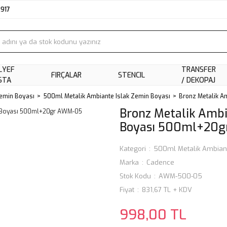
2917
LYEF
TRANSFER
FIRÇALAR
STENCIL
STA
/ DEKOPAJ
Zemin Boyası
500ml Metalik Ambiante Islak Zemin Boyası
Bronz Metalik 
Bronz Metalik Ambi
Boyası 500ml+20
Kategori
500ml Metalik Ambiant
Marka
Cadence
Stok Kodu
AWM-500-05
Fiyat
831,67 TL + KDV
998,00 TL