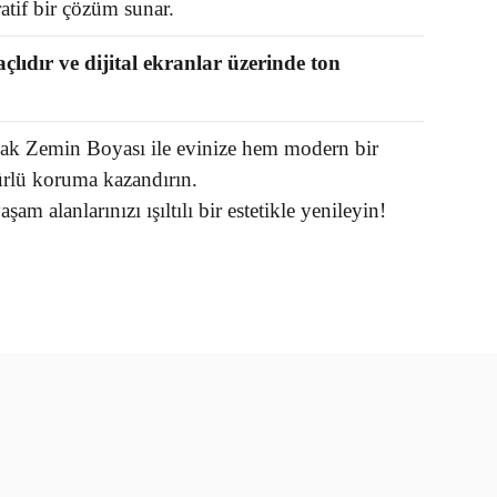
tif bir çözüm sunar.
çlıdır ve dijital ekranlar üzerinde ton
lak Zemin Boyası
ile evinize hem modern bir
lü koruma kazandırın.
şam alanlarınızı ışıltılı bir estetikle yenileyin!
rün açıklamalarında ve diğer konularda yetersiz gördüğünüz
tarafımıza iletebilirsiniz.
u ürüne ilk yorumu siz yapın!
 ederiz.
 görüntülenemiyor.
Yorum Yaz
r bulunuyor.
or.