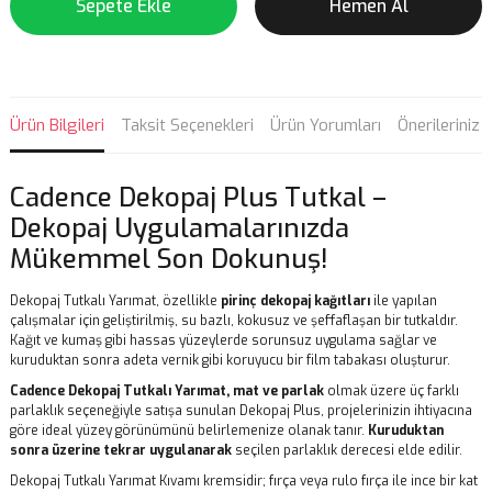
Sepete Ekle
Hemen Al
Ürün Bilgileri
Taksit Seçenekleri
Ürün Yorumları
Önerileriniz
Cadence Dekopaj Plus Tutkal –
Dekopaj Uygulamalarınızda
Mükemmel Son Dokunuş!
Dekopaj Tutkalı Yarımat, özellikle
pirinç dekopaj kağıtları
ile yapılan
çalışmalar için geliştirilmiş, su bazlı, kokusuz ve şeffaflaşan bir tutkaldır.
Kağıt ve kumaş gibi hassas yüzeylerde sorunsuz uygulama sağlar ve
kuruduktan sonra adeta vernik gibi koruyucu bir film tabakası oluşturur.
Cadence Dekopaj Tutkalı Yarımat, mat ve parlak
olmak üzere üç farklı
parlaklık seçeneğiyle satışa sunulan Dekopaj Plus, projelerinizin ihtiyacına
göre ideal yüzey görünümünü belirlemenize olanak tanır.
Kuruduktan
sonra üzerine tekrar uygulanarak
seçilen parlaklık derecesi elde edilir.
Dekopaj Tutkalı Yarımat Kıvamı kremsidir; fırça veya rulo fırça ile ince bir kat