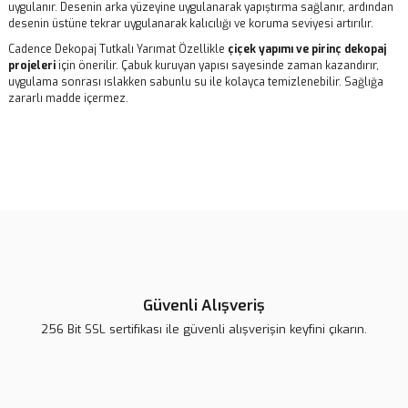
uygulanır. Desenin arka yüzeyine uygulanarak yapıştırma sağlanır, ardından
desenin üstüne tekrar uygulanarak kalıcılığı ve koruma seviyesi artırılır.
Cadence Dekopaj Tutkalı Yarımat Özellikle
çiçek yapımı ve pirinç dekopaj
projeleri
için önerilir. Çabuk kuruyan yapısı sayesinde zaman kazandırır,
uygulama sonrası ıslakken sabunlu su ile kolayca temizlenebilir. Sağlığa
zararlı madde içermez.
Bu ürünün fiyat bilgisi, resim, ürün açıklamalarında ve diğer
konularda yetersiz gördüğünüz noktaları öneri formunu kullanarak
Bu ürüne ilk yorumu siz yapın!
tarafımıza iletebilirsiniz.
Görüş ve önerileriniz için teşekkür ederiz.
Yorum Yaz
Ürün resmi kalitesiz, bozuk veya görüntülenemiyor.
Ürün açıklamasında eksik bilgiler bulunuyor.
Güvenli Alışveriş
Ürün bilgilerinde hatalar bulunuyor.
256 Bit SSL sertifikası ile güvenli alışverişin keyfini çıkarın.
Ürün fiyatı daha uygun olabilir.
Bu ürüne benzer farklı alternatifler olmalı.