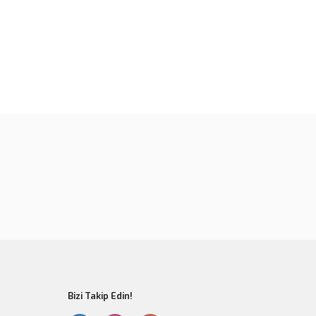
rün açıklamalarında ve diğer konularda yetersiz gördüğünüz
tarafımıza iletebilirsiniz.
u ürüne ilk yorumu siz yapın!
 ederiz.
 görüntülenemiyor.
Yorum Yaz
r bulunuyor.
or.
er olmalı.
Gönder
Bizi Takip Edin!