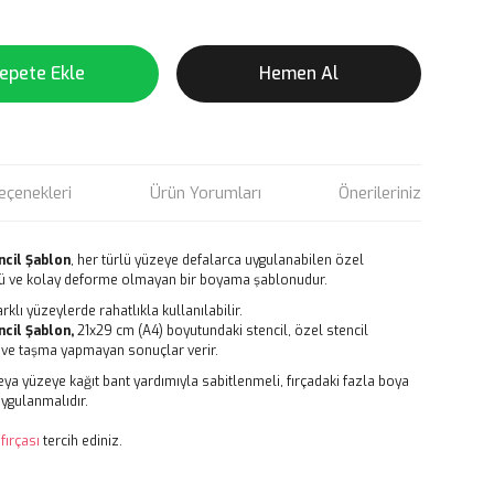
epete Ekle
Hemen Al
eçenekleri
Ürün Yorumları
Önerileriniz
cil Şablon
, her türlü yüzeye defalarca uygulanabilen özel
 ve kolay deforme olmayan bir boyama şablonudur.
rklı yüzeylerde rahatlıkla kullanılabilir.
cil Şablon,
21x29 cm (A4) boyutundaki stencil, özel stencil
net ve taşma yapmayan sonuçlar verir.
ya yüzeye kağıt bant yardımıyla sabitlenmeli, fırçadaki fazla boya
uygulanmalıdır.
 fırçası
tercih ediniz.