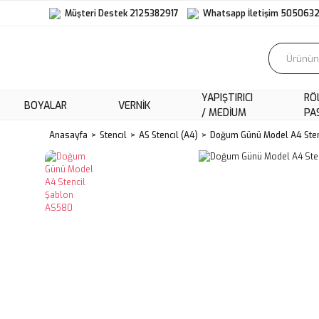
Müşteri Destek 2125382917
Whatsapp İletişim 505063
YAPIŞTIRICI
RÖ
BOYALAR
VERNIK
/ MEDIUM
PA
Anasayfa
Stencıl
AS Stencıl (A4)
Doğum Günü Model A4 Sten