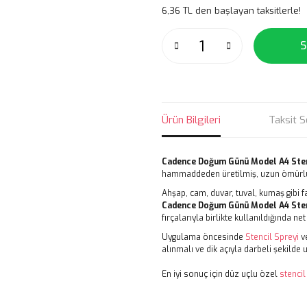
6,36 TL den başlayan taksitlerle!
S
Ürün Bilgileri
Taksit S
Cadence Doğum Günü Model A4 Sten
hammaddeden üretilmiş, uzun ömürlü
Ahşap, cam, duvar, tuval, kumaş gibi fa
Cadence Doğum Günü Model A4 Sten
fırçalarıyla birlikte kullanıldığında 
Uygulama öncesinde
Stencil Spreyi
ve
alınmalı ve dik açıyla darbeli şekilde 
En iyi sonuç için düz uçlu özel
stencil