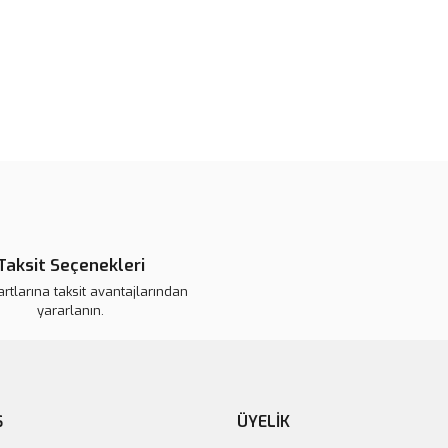
Bu ürünün fiyat bilgisi, resim, ü
noktaları öneri formunu kullanarak 
B
Görüş ve önerileriniz için teşekkür
Ürün resmi kalitesiz, bozuk veya
Ürün açıklamasında eksik bilgile
Ürün bilgilerinde hatalar bulunuy
Ürün fiyatı daha uygun olabilir.
Bu ürüne benzer farklı alternatifl
Taksit Seçenekleri
artlarına taksit avantajlarından
yararlanın.
Ş
ÜYELİK