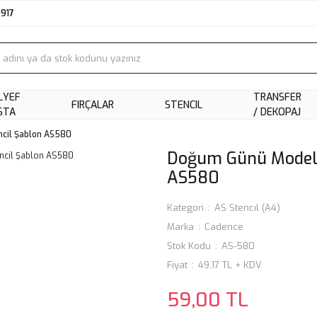
2917
LYEF
TRANSFER
FIRÇALAR
STENCIL
STA
/ DEKOPAJ
cil Şablon AS580
Doğum Günü Model 
AS580
Kategori
AS Stencıl (A4)
Marka
Cadence
Stok Kodu
AS-580
Fiyat
49,17 TL + KDV
59,00 TL