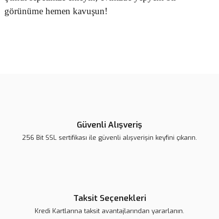
görünüme hemen kavuşun!
Bu ürünün fiyat bilgisi, resim, ürün açıklamalarında ve diğer
konularda yetersiz gördüğünüz noktaları öneri formunu kullanarak
Bu ürüne ilk yorumu siz yapın!
tarafımıza iletebilirsiniz.
Görüş ve önerileriniz için teşekkür ederiz.
Yorum Yaz
Ürün resmi kalitesiz, bozuk veya görüntülenemiyor.
Ürün açıklamasında eksik bilgiler bulunuyor.
Güvenli Alışveriş
Ürün bilgilerinde hatalar bulunuyor.
256 Bit SSL sertifikası ile güvenli alışverişin keyfini çıkarın.
Ürün fiyatı daha uygun olabilir.
Bu ürüne benzer farklı alternatifler olmalı.
Taksit Seçenekleri
Kredi Kartlarına taksit avantajlarından yararlanın.