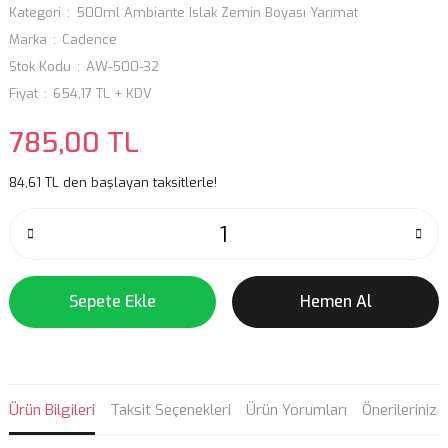
Kategori
500ml Ambiante Islak Zemin Boyası Yarımat
Marka
Cadence
Stok Kodu
AW-500-32
Fiyat
654,17 TL + KDV
785,00 TL
84,61 TL den başlayan taksitlerle!
Sepete Ekle
Hemen Al
Ürün Bilgileri
Taksit Seçenekleri
Ürün Yorumları
Önerileriniz