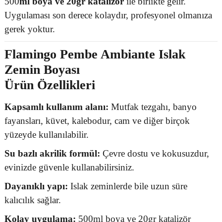
500
ml boya ve 20gr katalizör
ile birlikte gelir.
Uygulaması son derece kolaydır, profesyonel olmanıza
gerek yoktur.
Flamingo Pembe Ambiante Islak
Zemin Boyası
Ürün Özellikleri
Kapsamlı kullanım alanı:
Mutfak tezgahı, banyo
fayansları, küvet, kalebodur, cam ve diğer birçok
yüzeyde kullanılabilir.
Su bazlı akrilik formül:
Çevre dostu ve kokusuzdur,
evinizde güvenle kullanabilirsiniz.
Dayanıklı yapı:
Islak zeminlerde bile uzun süre
kalıcılık sağlar.
Kolay uygulama:
500ml boya ve 20gr katalizör