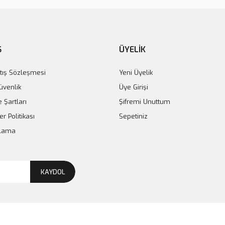
Ş
ÜYELİK
tış Sözleşmesi
Yeni Üyelik
Güvenlik
Üye Girişi
e Şartları
Şifremi Unuttum
er Politikası
Sepetiniz
plama
KAYDOL