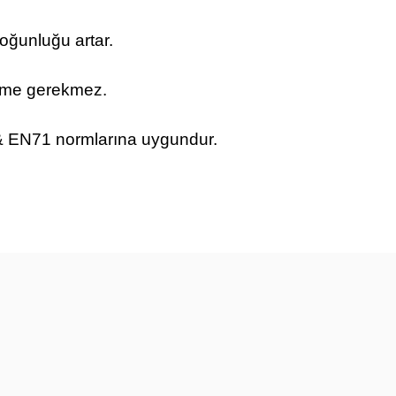
yoğunluğu artar.
ltme gerekmez.
 & EN71 normlarına uygundur.
rün açıklamalarında ve diğer konularda yetersiz gördüğünüz
tarafımıza iletebilirsiniz.
u ürüne ilk yorumu siz yapın!
 ederiz.
 görüntülenemiyor.
Yorum Yaz
r bulunuyor.
or.
er olmalı.