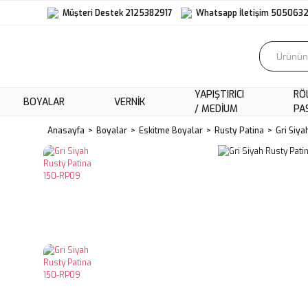
Müşteri Destek 2125382917
Whatsapp İletişim 505063
YAPIŞTIRICI
RÖ
BOYALAR
VERNIK
/ MEDIUM
PA
Anasayfa
Boyalar
Eskitme Boyalar
Rusty Patina
Gri Siy