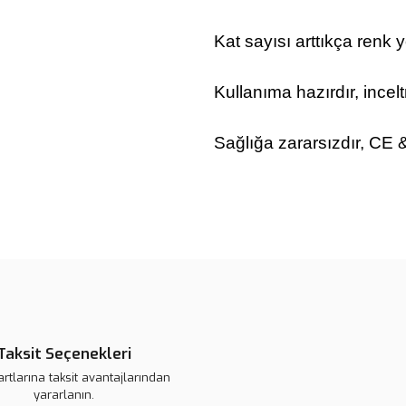
Kat sayısı arttıkça renk 
Kullanıma hazırdır, ince
Sağlığa zararsızdır, CE
Bu ürünün fiyat bilgisi, resim, ü
noktaları öneri formunu kullanarak 
B
Görüş ve önerileriniz için teşekkür
Ürün resmi kalitesiz, bozuk veya
Ürün açıklamasında eksik bilgile
Taksit Seçenekleri
Ürün bilgilerinde hatalar bulunuy
artlarına taksit avantajlarından
Ürün fiyatı daha uygun olabilir.
yararlanın.
Bu ürüne benzer farklı alternatifl