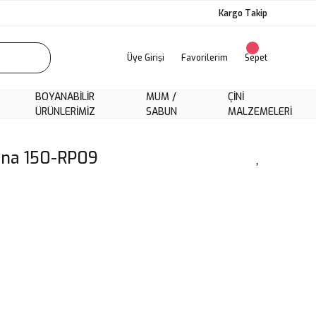
Kargo Takip
Üye Girişi
Favorilerim
Sepet
BOYANABILIR
MUM /
ÇINI
ÜRÜNLERIMIZ
SABUN
MALZEMELERI
tina 150-RP09