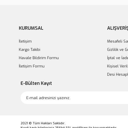
KURUMSAL
ALIŞVERİ
İletişim
Mesafeli Sa
Kargo Takibi
Gizlilik ve 
Havale Bildirim Formu
İptal ve İad
İletişim Formu
Kişisel Veril
Desi Hesa
E-Bülten Kayıt
2021 © Tüm Hakları Saklıdır.
Kredi kartı bilgileriniz 256bit SSL sertifikası ile korunmaktadır.