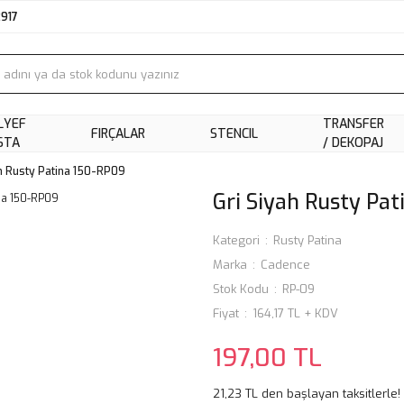
2917
LYEF
TRANSFER
FIRÇALAR
STENCIL
STA
/ DEKOPAJ
ah Rusty Patina 150-RP09
Gri Siyah Rusty Pa
Kategori
Rusty Patina
Marka
Cadence
Stok Kodu
RP-09
Fiyat
164,17 TL + KDV
197,00 TL
21,23 TL den başlayan taksitlerle!