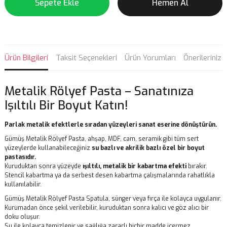
Sepete Ekle
Hemen Al
Ürün Bilgileri
Taksit Seçenekleri
Ürün Yorumları
Önerileriniz
Metalik Rölyef Pasta – Sanatınıza
Işıltılı Bir Boyut Katın!
Parlak metalik efektlerle sıradan yüzeyleri sanat eserine dönüştürün.
Gümüş Metalik Rölyef Pasta, ahşap, MDF, cam, seramik gibi tüm sert
yüzeylerde kullanabileceğiniz
su bazlı ve akrilik bazlı özel bir boyut
pastasıdır.
Kuruduktan sonra yüzeyde
ışıltılı, metalik bir kabartma efekti
bırakır.
Stencil kabartma ya da serbest desen kabartma çalışmalarında rahatlıkla
kullanılabilir.
Gümüş Metalik Rölyef Pasta Spatula, sünger veya fırça ile kolayca uygulanır.
Kurumadan önce şekil verilebilir, kuruduktan sonra kalıcı ve göz alıcı bir
doku oluşur.
Su ile kolayca temizlenir ve sağlığa zararlı hiçbir madde içermez.