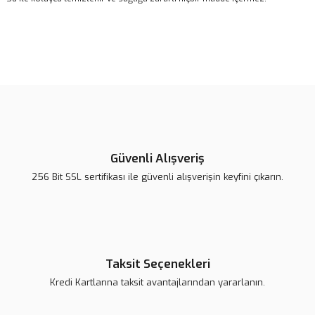
Bu ürünün fiyat bilgisi, resim, ürün açıklamalarında ve diğer
konularda yetersiz gördüğünüz noktaları öneri formunu kullanarak
Bu ürüne ilk yorumu siz yapın!
tarafımıza iletebilirsiniz.
Görüş ve önerileriniz için teşekkür ederiz.
Yorum Yaz
Ürün resmi kalitesiz, bozuk veya görüntülenemiyor.
Ürün açıklamasında eksik bilgiler bulunuyor.
Güvenli Alışveriş
Ürün bilgilerinde hatalar bulunuyor.
256 Bit SSL sertifikası ile güvenli alışverişin keyfini çıkarın.
Ürün fiyatı daha uygun olabilir.
Bu ürüne benzer farklı alternatifler olmalı.
Taksit Seçenekleri
Kredi Kartlarına taksit avantajlarından yararlanın.
Gönder