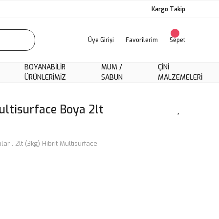
Kargo Takip
Üye Girişi
Favorilerim
Sepet
BOYANABILIR
MUM /
ÇINI
ÜRÜNLERIMIZ
SABUN
MALZEMELERI
ultisurface Boya 2lt
alar
,
2lt (3kg) Hibrit Multisurface