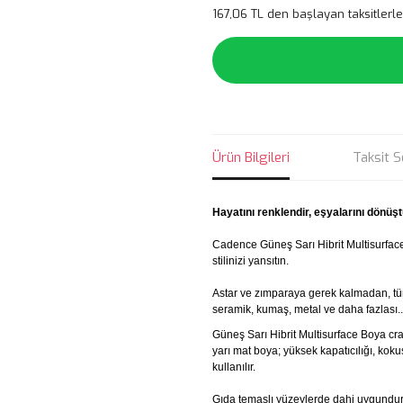
167,06 TL den başlayan taksitlerle
Ürün Bilgileri
Taksit S
Hayatını renklendir, eşyalarını dönüşt
Cadence Güneş Sarı Hibrit Multisurfac
stilinizi yansıtın.
Astar ve zımparaya gerek kalmadan, tü
seramik, kumaş, metal ve daha fazlası..
Güneş Sarı Hibrit Multisurface Boya craf
yarı mat boya; yüksek kapatıcılığı, ko
kullanılır.
Gıda temaslı yüzeylerde dahi uygundur