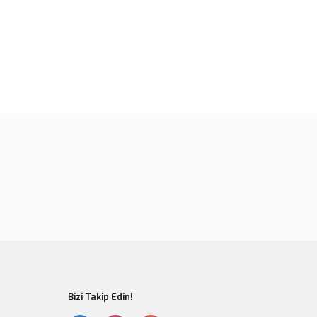
rün açıklamalarında ve diğer konularda yetersiz gördüğünüz
tarafımıza iletebilirsiniz.
u ürüne ilk yorumu siz yapın!
 ederiz.
 görüntülenemiyor.
Yorum Yaz
r bulunuyor.
or.
er olmalı.
Bizi Takip Edin!
Gönder