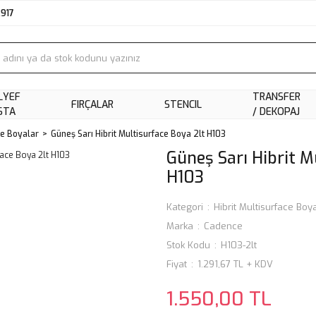
2917
LYEF
TRANSFER
FIRÇALAR
STENCIL
STA
/ DEKOPAJ
ce Boyalar
Güneş Sarı Hibrit Multisurface Boya 2lt H103
Güneş Sarı Hibrit M
H103
Kategori
Hibrit Multisurface Boy
Marka
Cadence
Stok Kodu
H103-2lt
Fiyat
1.291,67 TL + KDV
1.550,00 TL