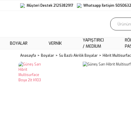
Müşteri Destek 2125382917
Whatsapp İletişim 505063
YAPIŞTIRICI
RÖ
BOYALAR
VERNIK
/ MEDIUM
PA
Anasayfa
Boyalar
Su Bazlı Akrilik Boyalar
Hibrit Multisurfa