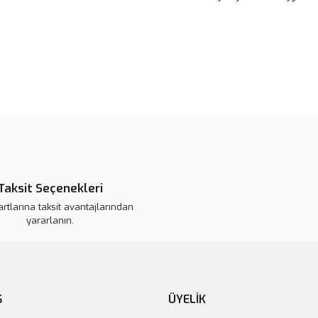
Bu ürünün fiyat bilgisi, resim, ü
noktaları öneri formunu kullanarak 
B
Görüş ve önerileriniz için teşekkür
Ürün resmi kalitesiz, bozuk veya
Ürün açıklamasında eksik bilgile
Ürün bilgilerinde hatalar bulunuy
Taksit Seçenekleri
Ürün fiyatı daha uygun olabilir.
artlarına taksit avantajlarından
Bu ürüne benzer farklı alternatifl
yararlanın.
Ş
ÜYELİK