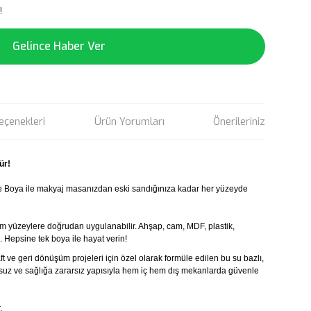
!
Gelince Haber Ver
eçenekleri
Ürün Yorumları
Önerileriniz
ür!
e Boya ile makyaj masanızdan eski sandığınıza kadar her yüzeyde
m yüzeylere doğrudan uygulanabilir. Ahşap, cam, MDF, plastik,
. Hepsine tek boya ile hayat verin!
t ve geri dönüşüm projeleri için özel olarak formüle edilen bu su bazlı,
kusuz ve sağlığa zararsız yapısıyla hem iç hem dış mekanlarda güvenle
.