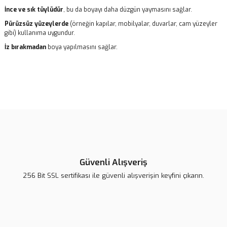
İnce ve sık tüylüdür
, bu da boyayı daha düzgün yaymasını sağlar.
Pürüzsüz yüzeylerde
(örneğin kapılar, mobilyalar, duvarlar, cam yüzeyler
gibi) kullanıma uygundur.
İz bırakmadan
boya yapılmasını sağlar.
Bu ürünün fiyat bilgisi, resim, ürün açıklamalarında ve diğer
konularda yetersiz gördüğünüz noktaları öneri formunu kullanarak
Bu ürüne ilk yorumu siz yapın!
tarafımıza iletebilirsiniz.
Görüş ve önerileriniz için teşekkür ederiz.
Yorum Yaz
Ürün resmi kalitesiz, bozuk veya görüntülenemiyor.
Ürün açıklamasında eksik bilgiler bulunuyor.
Güvenli Alışveriş
Ürün bilgilerinde hatalar bulunuyor.
256 Bit SSL sertifikası ile güvenli alışverişin keyfini çıkarın.
Ürün fiyatı daha uygun olabilir.
Bu ürüne benzer farklı alternatifler olmalı.