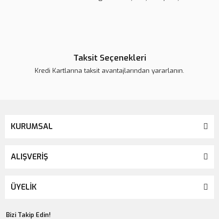
Ürün fiyatı daha uygun olabilir.
Bu ürüne benzer farklı alternatifler olmalı.
Taksit Seçenekleri
Kredi Kartlarına taksit avantajlarından yararlanın.
Gönder
KURUMSAL
ALIŞVERİŞ
ÜYELİK
Bizi Takip Edin!