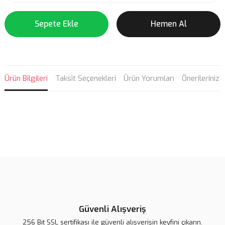
Sepete Ekle
Hemen Al
Ürün Bilgileri
Taksit Seçenekleri
Ürün Yorumları
Önerileriniz
Bu ürünün fiyat bilgisi, resim, ürün açıklamalarında ve diğer
konularda yetersiz gördüğünüz noktaları öneri formunu kullanarak
Bu ürüne ilk yorumu siz yapın!
tarafımıza iletebilirsiniz.
Görüş ve önerileriniz için teşekkür ederiz.
Yorum Yaz
Ürün resmi kalitesiz, bozuk veya görüntülenemiyor.
Ürün açıklamasında eksik bilgiler bulunuyor.
Güvenli Alışveriş
Ürün bilgilerinde hatalar bulunuyor.
256 Bit SSL sertifikası ile güvenli alışverişin keyfini çıkarın.