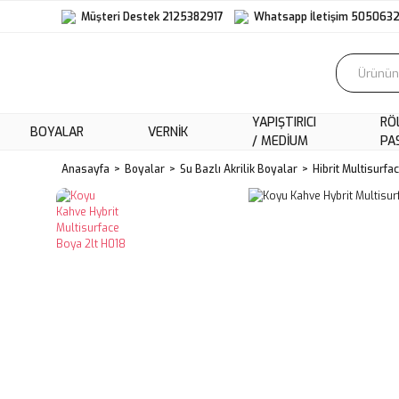
Müşteri Destek 2125382917
Whatsapp İletişim 505063
YAPIŞTIRICI
RÖ
BOYALAR
VERNIK
/ MEDIUM
PA
Anasayfa
Boyalar
Su Bazlı Akrilik Boyalar
Hibrit Multisurfa