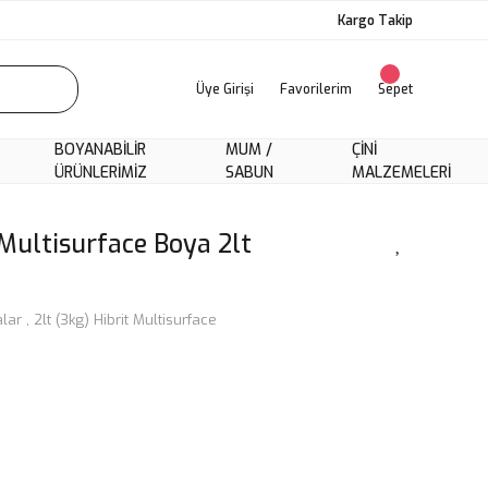
Kargo Takip
Üye Girişi
Favorilerim
Sepet
BOYANABILIR
MUM /
ÇINI
ÜRÜNLERIMIZ
SABUN
MALZEMELERI
Multisurface Boya 2lt
alar
,
2lt (3kg) Hibrit Multisurface