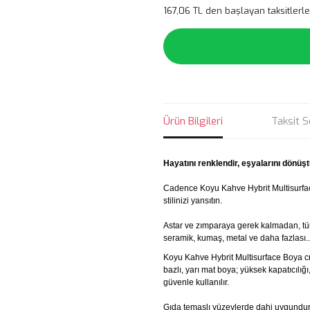
167,06 TL den başlayan taksitlerle
Ürün Bilgileri
Taksit S
Hayatını renklendir, eşyalarını dönüşt
Cadence Koyu Kahve Hybrit Multisurfa
stilinizi yansıtın.
Astar ve zımparaya gerek kalmadan, tü
seramik, kumaş, metal ve daha fazlası..
Koyu Kahve Hybrit Multisurface Boya cra
bazlı, yarı mat boya; yüksek kapatıcılı
güvenle kullanılır.
Gıda temaslı yüzeylerde dahi uygundur