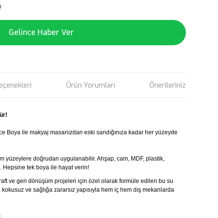
!
Gelince Haber Ver
eçenekleri
Ürün Yorumları
Önerileriniz
ür!
ce Boya ile makyaj masanızdan eski sandığınıza kadar her yüzeyde
m yüzeylere doğrudan uygulanabilir. Ahşap, cam, MDF, plastik,
. Hepsine tek boya ile hayat verin!
ft ve geri dönüşüm projeleri için özel olarak formüle edilen bu su
ğı, kokusuz ve sağlığa zararsız yapısıyla hem iç hem dış mekanlarda
.