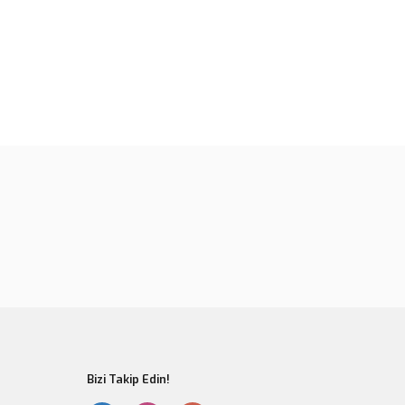
rün açıklamalarında ve diğer konularda yetersiz gördüğünüz
tarafımıza iletebilirsiniz.
u ürüne ilk yorumu siz yapın!
 ederiz.
 görüntülenemiyor.
Yorum Yaz
r bulunuyor.
or.
er olmalı.
Bizi Takip Edin!
Gönder