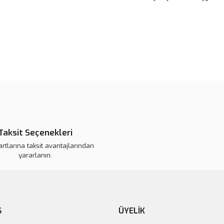
Bu ürünün fiyat bilgisi, resim, ü
noktaları öneri formunu kullanarak 
B
Görüş ve önerileriniz için teşekkür
Ürün resmi kalitesiz, bozuk veya
Ürün açıklamasında eksik bilgile
Ürün bilgilerinde hatalar bulunuy
Taksit Seçenekleri
Ürün fiyatı daha uygun olabilir.
artlarına taksit avantajlarından
Bu ürüne benzer farklı alternatifl
yararlanın.
Ş
ÜYELİK