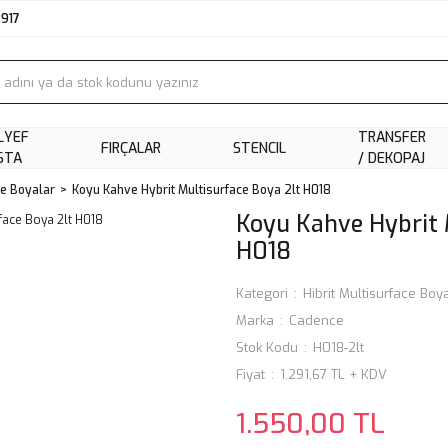
2917
LYEF
TRANSFER
FIRÇALAR
STENCIL
STA
/ DEKOPAJ
ce Boyalar
Koyu Kahve Hybrit Multisurface Boya 2lt H018
Koyu Kahve Hybrit 
H018
Kategori
Hibrit Multisurface Boy
Marka
Cadence
Stok Kodu
H018-2lt
Fiyat
1.291,67 TL + KDV
1.550,00 TL