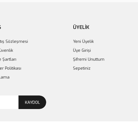
Ş
ÜYELİK
tış Sözleşmesi
Yeni Üyelik
Güvenlik
Üye Girişi
e Şartları
Şifremi Unuttum
er Politikası
Sepetiniz
plama
KAYDOL