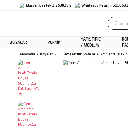
Müşteri Destek 2125382917
Whatsapp İletişim 505063
YAPIŞTIRICI
RÖ
BOYALAR
VERNIK
/ MEDIUM
PA
Anasayfa
Boyalar
Su Bazlı Akrilik Boyalar
Ambiante Islak 