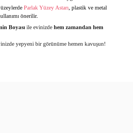
yüzeylerde
Parlak Yüzey Astarı
, plastik ve metal
ullanımı önerilir.
min Boyası
ile evinizde
hem zamandan hem
evinizde yepyeni bir görünüme hemen kavuşun!
rün açıklamalarında ve diğer konularda yetersiz gördüğünüz
tarafımıza iletebilirsiniz.
u ürüne ilk yorumu siz yapın!
 ederiz.
 görüntülenemiyor.
Yorum Yaz
r bulunuyor.
or.
er olmalı.