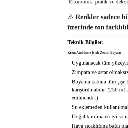
Ekonomik, pratik ve dekora
⚠️
Renkler sadece bil
üzerinde ton farklılı
Teknik Bilgiler:
Krem
Ambiante Islak Zemin Boyası:
Uygulanacak tüm yüzeyler 
Zımpara ve astar olmaksız
Boyama kabına tüm şişe bo
karıştırılmalıdır. (250 ml
edilmelidir.)
Su eklemeden kullanılmal
Doğal kuruma en iyi sonu
Hava sıcaklığına bağlı ola