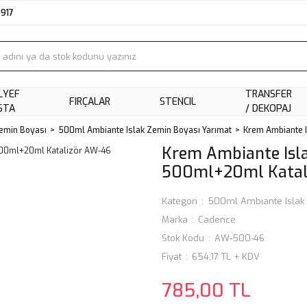
2917
LYEF
TRANSFER
FIRÇALAR
STENCIL
STA
/ DEKOPAJ
Zemin Boyası
500ml Ambiante Islak Zemin Boyası Yarımat
Krem Ambiante 
Krem Ambiante Isl
500ml+20ml Katal
Kategori
500ml Ambiante Islak 
Marka
Cadence
Stok Kodu
AW-500-46
Fiyat
654,17 TL + KDV
785,00 TL