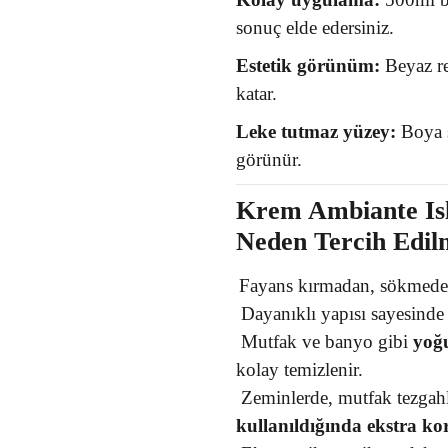
sonuç elde edersiniz.
Estetik görünüm:
Beyaz ren
katar.
Leke tutmaz yüzey:
Boya s
görünür.
Krem Ambiante Is
Neden Tercih Edil
Fayans kırmadan, sökmeden
Dayanıklı yapısı sayesinde 
Mutfak ve banyo gibi
yoğu
kolay temizlenir.
Zeminlerde, mutfak tezgah
kullanıldığında ekstra ko