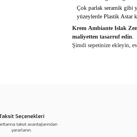
Çok parlak seramik gibi 
yüzeylerde Plastik Astar k
Krem
Ambiante Islak Ze
maliyetten tasarruf edin
.
Şimdi sepetinize ekleyin, 
Bu ürünün fiyat bilgisi, resim, ü
noktaları öneri formunu kullanarak 
B
Görüş ve önerileriniz için teşekkür
Ürün resmi kalitesiz, bozuk veya
Ürün açıklamasında eksik bilgile
Taksit Seçenekleri
Ürün bilgilerinde hatalar bulunuy
artlarına taksit avantajlarından
Ürün fiyatı daha uygun olabilir.
yararlanın.
Bu ürüne benzer farklı alternatifl