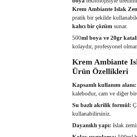
boya
teknolojisiyle üretilmiş
Krem Ambiante Islak Ze
pratik bir şekilde kullanabi
kalıcı bir çözüm
sunar.
500
ml boya ve 20gr katal
kolaydır, profesyonel olman
Krem Ambiante Is
Ürün Özellikleri
Kapsamlı kullanım alanı:
kalebodur, cam ve diğer bir
Su bazlı akrilik formül:
Çe
kullanabilirsiniz.
Dayanıklı yapı:
Islak zemin
Kolay uygulama:
500ml bo