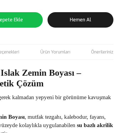
epete Ekle
Hemen Al
eçenekleri
Ürün Yorumları
Önerileriniz
Islak Zemin Boyası –
tetik Çözüm
a gerek kalmadan yepyeni bir görünüme kavuşmak
min Boyası
, mutfak tezgahı, kalebodur, fayans,
yüzeyde kolaylıkla uygulanabilen
su bazlı akrilik