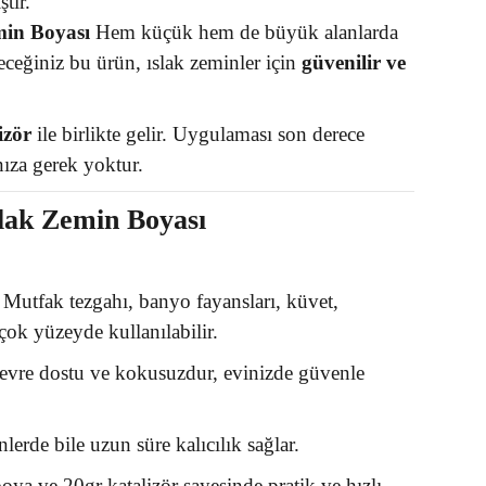
tir.
min Boyası
Hem küçük hem de büyük alanlarda
leceğiniz bu ürün, ıslak zeminler için
güvenilir ve
izör
ile birlikte gelir. Uygulaması son derece
ıza gerek yoktur.
lak Zemin Boyası
Mutfak tezgahı, banyo fayansları, küvet,
çok yüzeyde kullanılabilir.
vre dostu ve kokusuzdur, evinizde güvenle
lerde bile uzun süre kalıcılık sağlar.
ya ve 20gr katalizör sayesinde pratik ve hızlı