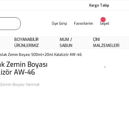
Kargo Takip
Üye Girişi
Favorilerim
Sepet
BOYANABILIR
MUM /
ÇINI
ÜRÜNLERIMIZ
SABUN
MALZEMELERI
Islak Zemin Boyası 500ml+20ml Katalizör AW-46
ak Zemin Boyası
izör AW-46
Zemin Boyası Yarımat