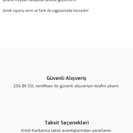
yıllara meydan okuyacak şekilde güçlendirin.
Şimdi sipariş verin ve farkı ilk uygulamada hissedin!
Bu ürünün fiyat bilgisi, resim, ürün açıklamalarında ve diğer
konularda yetersiz gördüğünüz noktaları öneri formunu kullanarak
Bu ürüne ilk yorumu siz yapın!
tarafımıza iletebilirsiniz.
Görüş ve önerileriniz için teşekkür ederiz.
Yorum Yaz
Ürün resmi kalitesiz, bozuk veya görüntülenemiyor.
Ürün açıklamasında eksik bilgiler bulunuyor.
Güvenli Alışveriş
Ürün bilgilerinde hatalar bulunuyor.
256 Bit SSL sertifikası ile güvenli alışverişin keyfini çıkarın.
Ürün fiyatı daha uygun olabilir.
Bu ürüne benzer farklı alternatifler olmalı.
Taksit Seçenekleri
Kredi Kartlarına taksit avantajlarından yararlanın.