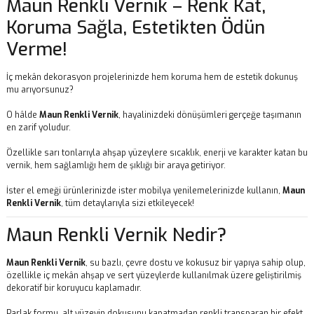
Maun Renkli Vernik – Renk Kat,
Koruma Sağla, Estetikten Ödün
Verme!
İç mekân dekorasyon projelerinizde hem koruma hem de estetik dokunuş
mu arıyorsunuz?
O hâlde
Maun Renkli Vernik
, hayalinizdeki dönüşümleri gerçeğe taşımanın
en zarif yoludur.
Özellikle sarı tonlarıyla ahşap yüzeylere sıcaklık, enerji ve karakter katan bu
vernik, hem sağlamlığı hem de şıklığı bir araya getiriyor.
İster el emeği ürünlerinizde ister mobilya yenilemelerinizde kullanın,
Maun
Renkli Vernik
, tüm detaylarıyla sizi etkileyecek!
Maun Renkli Vernik Nedir?
Maun Renkli Vernik
, su bazlı, çevre dostu ve kokusuz bir yapıya sahip olup,
özellikle iç mekân ahşap ve sert yüzeylerde kullanılmak üzere geliştirilmiş
dekoratif bir koruyucu kaplamadır.
Parlak formu, alt yüzeyin dokusunu kapatmadan renkli transparan bir efekt