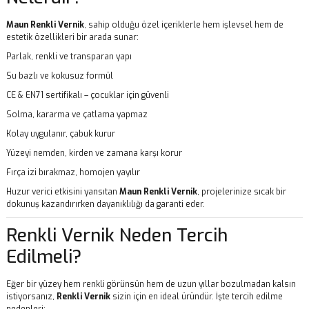
Maun Renkli Vernik
, sahip olduğu özel içeriklerle hem işlevsel hem de
estetik özellikleri bir arada sunar:
Parlak, renkli ve transparan yapı
Su bazlı ve kokusuz formül
CE & EN71 sertifikalı – çocuklar için güvenli
Solma, kararma ve çatlama yapmaz
Kolay uygulanır, çabuk kurur
Yüzeyi nemden, kirden ve zamana karşı korur
Fırça izi bırakmaz, homojen yayılır
Huzur verici etkisini yansıtan
Maun
Renkli Vernik
, projelerinize sıcak bir
dokunuş kazandırırken dayanıklılığı da garanti eder.
Renkli Vernik Neden Tercih
Edilmeli?
Eğer bir yüzey hem renkli görünsün hem de uzun yıllar bozulmadan kalsın
istiyorsanız,
Renkli Vernik
sizin için en ideal üründür. İşte tercih edilme