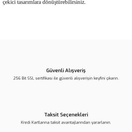
çekici tasarımlara dönüştürebilirsiniz.
Bu ürünün fiyat bilgisi, resim, ürün açıklamalarında ve diğer
konularda yetersiz gördüğünüz noktaları öneri formunu kullanarak
Bu ürüne ilk yorumu siz yapın!
tarafımıza iletebilirsiniz.
Görüş ve önerileriniz için teşekkür ederiz.
Yorum Yaz
Ürün resmi kalitesiz, bozuk veya görüntülenemiyor.
Ürün açıklamasında eksik bilgiler bulunuyor.
Güvenli Alışveriş
Ürün bilgilerinde hatalar bulunuyor.
256 Bit SSL sertifikası ile güvenli alışverişin keyfini çıkarın.
Ürün fiyatı daha uygun olabilir.
Bu ürüne benzer farklı alternatifler olmalı.
Taksit Seçenekleri
Kredi Kartlarına taksit avantajlarından yararlanın.
Gönder