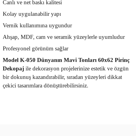
Canlı ve net baskı kalitesi
Kolay uygulanabilir yapı
Vernik kullanımına uygundur
Ahşap, MDF, cam ve seramik yüzeylerle uyumludur
Profesyonel görünüm sağlar
Model K-050 Dünyanın Mavi Tonları 60x62 Pirinç
Dekopaj
ile dekorasyon projelerinize estetik ve özgün
bir dokunuş kazandırabilir, sıradan yüzeyleri dikkat
çekici tasarımlara dönüştürebilirsiniz.
Bu ürünün fiyat bilgisi, resim, ürün açıklamalarında ve diğer
konularda yetersiz gördüğünüz noktaları öneri formunu kullanarak
Bu ürüne ilk yorumu siz yapın!
tarafımıza iletebilirsiniz.
Görüş ve önerileriniz için teşekkür ederiz.