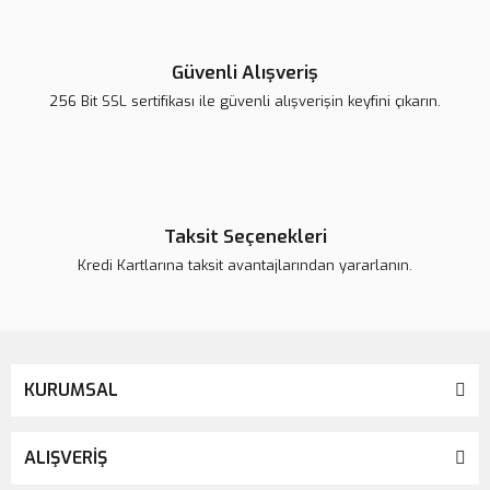
Yorum Yaz
Ürün resmi kalitesiz, bozuk veya görüntülenemiyor.
Ürün açıklamasında eksik bilgiler bulunuyor.
Güvenli Alışveriş
Ürün bilgilerinde hatalar bulunuyor.
256 Bit SSL sertifikası ile güvenli alışverişin keyfini çıkarın.
Ürün fiyatı daha uygun olabilir.
Bu ürüne benzer farklı alternatifler olmalı.
Taksit Seçenekleri
Kredi Kartlarına taksit avantajlarından yararlanın.
Gönder
KURUMSAL
ALIŞVERİŞ