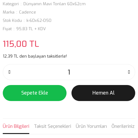
Kategori
Dünyanın Mavi Tonları 60x62cm
Marka
Cadence
Stok Kodu
k-60x62-050
Fiyat
95,83 TL + KDV
115,00 TL
12,39 TL den başlayan taksitlerle!
Sepete Ekle
Hemen Al
Ürün Bilgileri
Taksit Seçenekleri
Ürün Yorumları
Önerileriniz