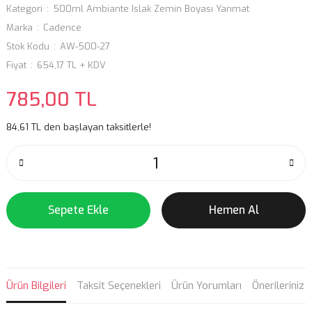
Kategori
500ml Ambiante Islak Zemin Boyası Yarımat
Marka
Cadence
Stok Kodu
AW-500-27
Fiyat
654,17 TL + KDV
785,00 TL
84,61 TL den başlayan taksitlerle!
Sepete Ekle
Hemen Al
Ürün Bilgileri
Taksit Seçenekleri
Ürün Yorumları
Önerileriniz