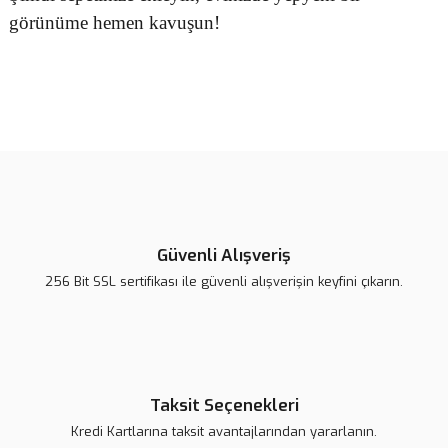
görünüme hemen kavuşun!
Bu ürünün fiyat bilgisi, resim, ürün açıklamalarında ve diğer
konularda yetersiz gördüğünüz noktaları öneri formunu kullanarak
Bu ürüne ilk yorumu siz yapın!
tarafımıza iletebilirsiniz.
Görüş ve önerileriniz için teşekkür ederiz.
Yorum Yaz
Ürün resmi kalitesiz, bozuk veya görüntülenemiyor.
Ürün açıklamasında eksik bilgiler bulunuyor.
Güvenli Alışveriş
Ürün bilgilerinde hatalar bulunuyor.
256 Bit SSL sertifikası ile güvenli alışverişin keyfini çıkarın.
Ürün fiyatı daha uygun olabilir.
Bu ürüne benzer farklı alternatifler olmalı.
Taksit Seçenekleri
Kredi Kartlarına taksit avantajlarından yararlanın.