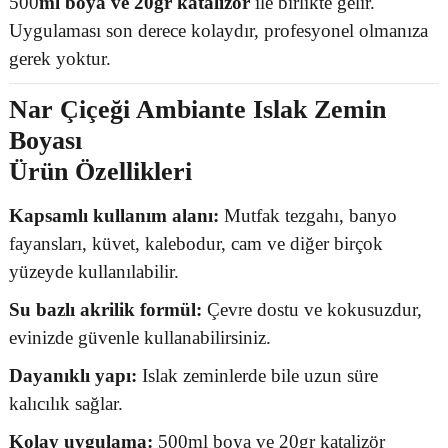
500
ml boya ve 20gr katalizör
ile birlikte gelir.
Uygulaması son derece kolaydır, profesyonel olmanıza
gerek yoktur.
Nar Çiçeği Ambiante Islak Zemin
Boyası
Ürün Özellikleri
Kapsamlı kullanım alanı:
Mutfak tezgahı, banyo
fayansları, küvet, kalebodur, cam ve diğer birçok
yüzeyde kullanılabilir.
Su bazlı akrilik formül:
Çevre dostu ve kokusuzdur,
evinizde güvenle kullanabilirsiniz.
Dayanıklı yapı:
Islak zeminlerde bile uzun süre
kalıcılık sağlar.
Kolay uygulama:
500ml boya ve 20gr katalizör