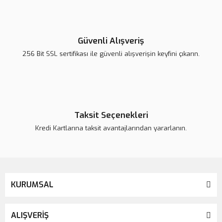
Yorum Yaz
Ürün resmi kalitesiz, bozuk veya görüntülenemiyor.
Ürün açıklamasında eksik bilgiler bulunuyor.
Güvenli Alışveriş
Ürün bilgilerinde hatalar bulunuyor.
256 Bit SSL sertifikası ile güvenli alışverişin keyfini çıkarın.
Ürün fiyatı daha uygun olabilir.
Bu ürüne benzer farklı alternatifler olmalı.
Taksit Seçenekleri
Kredi Kartlarına taksit avantajlarından yararlanın.
Gönder
KURUMSAL
ALIŞVERİŞ