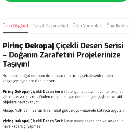
Ürün Bilgileri
Taksit Seçenekleri
Ürün Yorumları
Önerileriniz
Pirinç Dekopaj
Çiçekli Desen Serisi
– Doğanın Zarafetini Projelerinize
Taşıyın!
Romantik, doğal ve ilham dolu tasarımlar için çiçek desenlerinden
vazgeçemeyenlere özel bir seri!
Pirinç Dekopaj
Çiçekli Desen Serisi
, lale, gül, papatya, lavanta, ortanca
gibi onlarca çiçek motifinden oluşan zengin desen seçeneğiyle dekoratif
objelere hayat katıyor.
Ahşap, MDF, cam, seramik ve metal gibi pek çok yüzeyde kolayca uygulanır.
Pirinç Dekopaj
Çiçekli Desen Serisi,
İnce yapısı sayesinde kolay kesilir,
hava kabarcığı yapmaz.