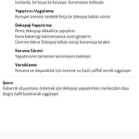
tonlarda, bir boya ile boyayın. Kurumasını bekleyin.
Yapıştırıcı Uygulama:
Kuruyan zemine sentetik fırça ile dekopaj tutkalı sürün.
Dekopajı Yapıştırma:
Pirinç dekopajı dikkatlice yapıştırın.
Hava kabarcığı kalmamasına özen gösterin.
Üzerine tekrar Dekopaj tutkalı sürüp kurumaya bırakın
Kuruma Süresi:
Yapıştırıcının tamamen kurumasını bekleyin.
Vernikleme:
Koruma ve dayanıklılık için üzerine su bazlı şeffaf vernik uygulayın.
İpucu:
Kabarcık oluşumunu önlemek için dekopajı yapıştırırken merkezden dışa
doğru hafif bastırarak uygulayın.
Bu ürünün fiyat bilgisi, resim, ürün açıklamalarında ve diğer
konularda yetersiz gördüğünüz noktaları öneri formunu kullanarak
Bu ürüne ilk yorumu siz yapın!
tarafımıza iletebilirsiniz.
Görüş ve önerileriniz için teşekkür ederiz.