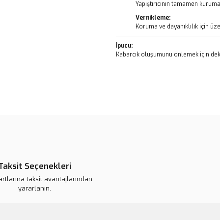
Yapıştırıcının tamamen kurumas
Vernikleme:
Koruma ve dayanıklılık için üze
İpucu:
Kabarcık oluşumunu önlemek için deko
Bu ürünün fiyat bilgisi, resim, ü
noktaları öneri formunu kullanarak 
B
Görüş ve önerileriniz için teşekkür
Ürün resmi kalitesiz, bozuk veya
Ürün açıklamasında eksik bilgile
Taksit Seçenekleri
Ürün bilgilerinde hatalar bulunuy
artlarına taksit avantajlarından
Ürün fiyatı daha uygun olabilir.
yararlanın.
Bu ürüne benzer farklı alternatifl