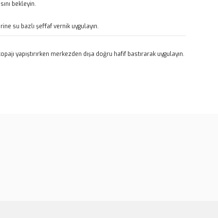
ını bekleyin.
rine su bazlı şeffaf vernik uygulayın.
pajı yapıştırırken merkezden dışa doğru hafif bastırarak uygulayın.
rün açıklamalarında ve diğer konularda yetersiz gördüğünüz
tarafımıza iletebilirsiniz.
u ürüne ilk yorumu siz yapın!
 ederiz.
 görüntülenemiyor.
Yorum Yaz
r bulunuyor.
or.
er olmalı.