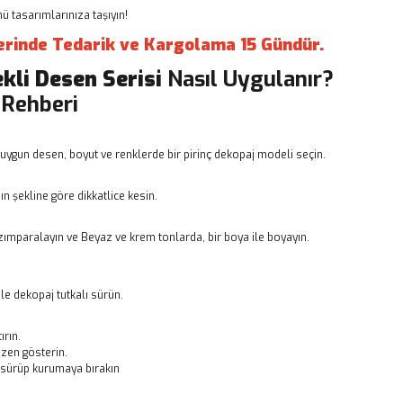
 tasarımlarınıza taşıyın!
erinde Tedarik ve Kargolama 15 Gündür.
ekli Desen Serisi
Nasıl Uygulanır?
 Rehberi
uygun desen, boyut ve renklerde bir pirinç dekopaj modeli seçin.
n şekline göre dikkatlice kesin.
ımparalayın ve Beyaz ve krem tonlarda, bir boya ile boyayın.
le dekopaj tutkalı sürün.
ırın.
zen gösterin.
ı sürüp kurumaya bırakın