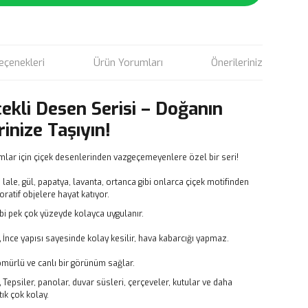
eçenekleri
Ürün Yorumları
Önerileriniz
çekli Desen Serisi – Doğanın
rinize Taşıyın!
mlar için çiçek desenlerinden vazgeçemeyenlere özel bir seri!
, lale, gül, papatya, lavanta, ortanca gibi onlarca çiçek motifinden
atif objelere hayat katıyor.
bi pek çok yüzeyde kolayca uygulanır.
,
İnce yapısı sayesinde kolay kesilir, hava kabarcığı yapmaz.
ömürlü ve canlı bir görünüm sağlar.
,
Tepsiler, panolar, duvar süsleri, çerçeveler, kutular ve daha
ık çok kolay.