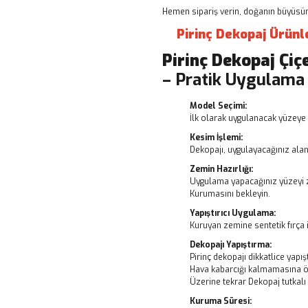
Hemen sipariş verin, doğanın büyüsünü
Pirinç Dekopaj Ürünl
Pirinç Dekopaj
Çiç
– Pratik Uygulama
Model Seçimi:
İlk olarak uygulanacak yüzeye 
Kesim İşlemi:
Dekopajı, uygulayacağınız alanı
Zemin Hazırlığı:
Uygulama yapacağınız yüzeyi z
Kurumasını bekleyin.
Yapıştırıcı Uygulama:
Kuruyan zemine sentetik fırça i
Dekopajı Yapıştırma:
Pirinç dekopajı dikkatlice yapışt
Hava kabarcığı kalmamasına ö
Üzerine tekrar Dekopaj tutkal
Kuruma Süresi: