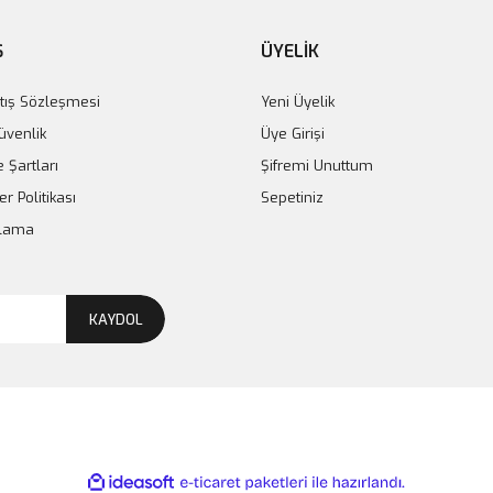
Ş
ÜYELİK
tış Sözleşmesi
Yeni Üyelik
Güvenlik
Üye Girişi
e Şartları
Şifremi Unuttum
er Politikası
Sepetiniz
plama
KAYDOL
ile
ideasoft
e-