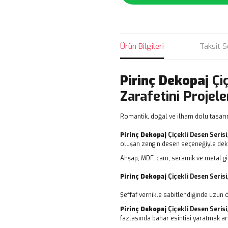
Ürün Bilgileri
Taksit S
Pirinç Dekopaj
Çi
Zarafetini Projele
Romantik, doğal ve ilham dolu tasarı
Pirinç Dekopaj
Çiçekli Desen Serisi
oluşan zengin desen seçeneğiyle dekor
Ahşap, MDF, cam, seramik ve metal gi
Pirinç Dekopaj
Çiçekli Desen Serisi
Şeffaf vernikle sabitlendiğinde uzun 
Pirinç Dekopaj
Çiçekli Desen Serisi
fazlasında bahar esintisi yaratmak art