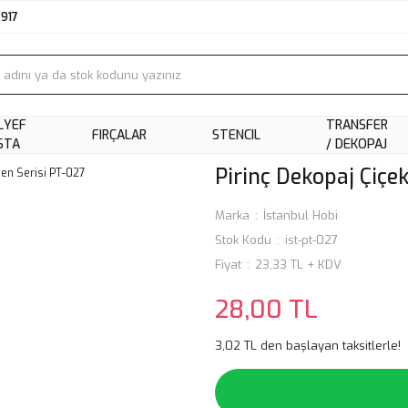
2917
LYEF
TRANSFER
FIRÇALAR
STENCIL
STA
/ DEKOPAJ
Pirinç Dekopaj Çiçe
Marka
İstanbul Hobi
Stok Kodu
ist-pt-027
Fiyat
23,33 TL + KDV
28,00 TL
3,02 TL den başlayan taksitlerle!