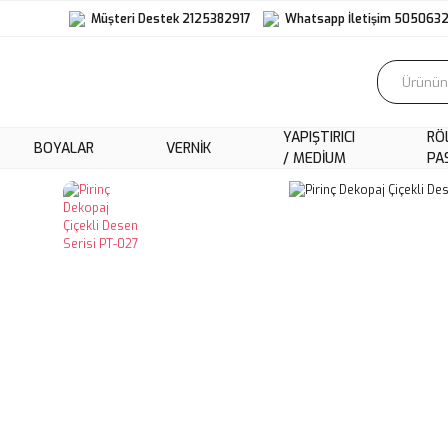
Müşteri Destek 2125382917
Whatsapp İletişim 505063
YAPIŞTIRICI
RÖ
BOYALAR
VERNIK
/ MEDIUM
PA