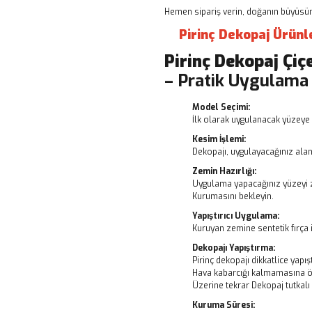
Hemen sipariş verin, doğanın büyüsünü
Pirinç Dekopaj Ürünl
Pirinç Dekopaj
Çiç
– Pratik Uygulama
Model Seçimi:
İlk olarak uygulanacak yüzeye 
Kesim İşlemi:
Dekopajı, uygulayacağınız alanı
Zemin Hazırlığı:
Uygulama yapacağınız yüzeyi z
Kurumasını bekleyin.
Yapıştırıcı Uygulama:
Kuruyan zemine sentetik fırça i
Dekopajı Yapıştırma:
Pirinç dekopajı dikkatlice yapışt
Hava kabarcığı kalmamasına ö
Üzerine tekrar Dekopaj tutkal
Kuruma Süresi: