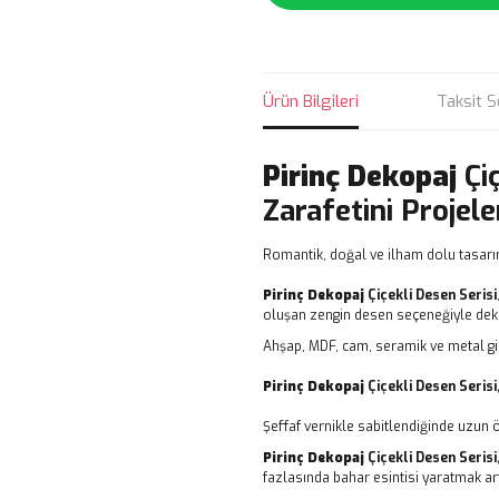
Ürün Bilgileri
Taksit S
Pirinç Dekopaj
Çi
Zarafetini Projele
Romantik, doğal ve ilham dolu tasarı
Pirinç Dekopaj
Çiçekli Desen Serisi
oluşan zengin desen seçeneğiyle dekor
Ahşap, MDF, cam, seramik ve metal gi
Pirinç Dekopaj
Çiçekli Desen Serisi
Şeffaf vernikle sabitlendiğinde uzun 
Pirinç Dekopaj
Çiçekli Desen Serisi
fazlasında bahar esintisi yaratmak art