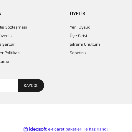
Ş
ÜYELİK
tış Sözleşmesi
Yeni Üyelik
Güvenlik
Üye Girişi
e Şartları
Şifremi Unuttum
er Politikası
Sepetiniz
plama
KAYDOL
ile
ideasoft
e-