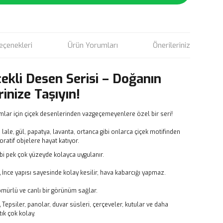
eçenekleri
Ürün Yorumları
Önerileriniz
çekli Desen Serisi – Doğanın
rinize Taşıyın!
mlar için çiçek desenlerinden vazgeçemeyenlere özel bir seri!
, lale, gül, papatya, lavanta, ortanca gibi onlarca çiçek motifinden
atif objelere hayat katıyor.
bi pek çok yüzeyde kolayca uygulanır.
,
İnce yapısı sayesinde kolay kesilir, hava kabarcığı yapmaz.
ömürlü ve canlı bir görünüm sağlar.
,
Tepsiler, panolar, duvar süsleri, çerçeveler, kutular ve daha
ık çok kolay.