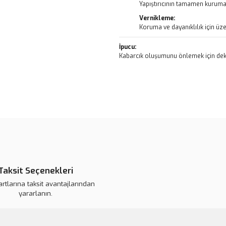
Yapıştırıcının tamamen kurumas
Vernikleme:
Koruma ve dayanıklılık için üze
İpucu:
Kabarcık oluşumunu önlemek için deko
Bu ürünün fiyat bilgisi, resim, ü
noktaları öneri formunu kullanarak 
B
Görüş ve önerileriniz için teşekkür
Ürün resmi kalitesiz, bozuk veya
Ürün açıklamasında eksik bilgile
Taksit Seçenekleri
Ürün bilgilerinde hatalar bulunuy
artlarına taksit avantajlarından
Ürün fiyatı daha uygun olabilir.
yararlanın.
Bu ürüne benzer farklı alternatifl