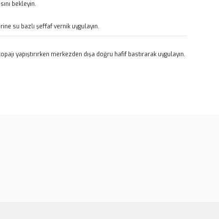
ını bekleyin.
rine su bazlı şeffaf vernik uygulayın.
pajı yapıştırırken merkezden dışa doğru hafif bastırarak uygulayın.
rün açıklamalarında ve diğer konularda yetersiz gördüğünüz
tarafımıza iletebilirsiniz.
u ürüne ilk yorumu siz yapın!
 ederiz.
 görüntülenemiyor.
Yorum Yaz
r bulunuyor.
or.
er olmalı.