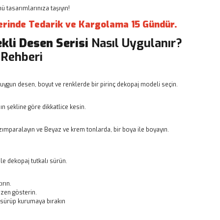
 tasarımlarınıza taşıyın!
erinde Tedarik ve Kargolama 15 Gündür.
ekli Desen Serisi
Nasıl Uygulanır?
 Rehberi
uygun desen, boyut ve renklerde bir pirinç dekopaj modeli seçin.
n şekline göre dikkatlice kesin.
ımparalayın ve Beyaz ve krem tonlarda, bir boya ile boyayın.
le dekopaj tutkalı sürün.
ırın.
zen gösterin.
ı sürüp kurumaya bırakın