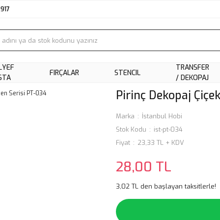
2917
LYEF
TRANSFER
FIRÇALAR
STENCIL
STA
/ DEKOPAJ
Pirinç Dekopaj Çiçe
Marka
İstanbul Hobi
Stok Kodu
ist-pt-034
Fiyat
23,33 TL + KDV
28,00 TL
3,02 TL den başlayan taksitlerle!