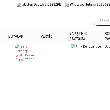
Müşteri Destek 2125382917
Whatsapp İletişim 505063
YAPIŞTIRICI
RÖ
BOYALAR
VERNIK
/ MEDIUM
PA