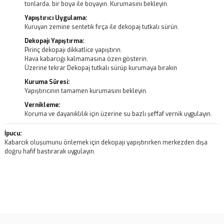
tonlarda, bir boya ile boyayın. Kurumasını bekleyin.
Yapıştırıcı Uygulama:
Kuruyan zemine sentetik fırça ile dekopaj tutkalı sürün.
Dekopajı Yapıştırma:
Pirinç dekopajı dikkatlice yapıştırın.
Hava kabarcığı kalmamasına özen gösterin.
Üzerine tekrar Dekopaj tutkalı sürüp kurumaya bırakın
Kuruma Süresi:
Yapıştırıcının tamamen kurumasını bekleyin.
Vernikleme:
Koruma ve dayanıklılık için üzerine su bazlı şeffaf vernik uygulayın.
İpucu:
Kabarcık oluşumunu önlemek için dekopajı yapıştırırken merkezden dışa
doğru hafif bastırarak uygulayın.
Bu ürünün fiyat bilgisi, resim, ürün açıklamalarında ve diğer
konularda yetersiz gördüğünüz noktaları öneri formunu kullanarak
Bu ürüne ilk yorumu siz yapın!
tarafımıza iletebilirsiniz.
Görüş ve önerileriniz için teşekkür ederiz.