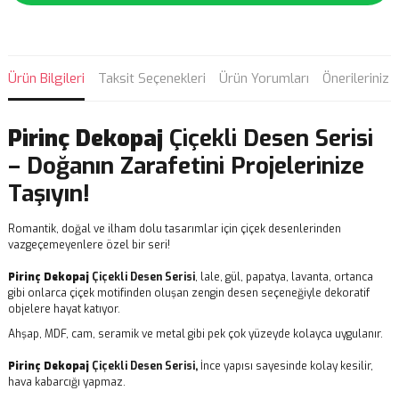
Ürün Bilgileri
Taksit Seçenekleri
Ürün Yorumları
Önerileriniz
Pirinç Dekopaj
Çiçekli Desen Serisi
– Doğanın Zarafetini Projelerinize
Taşıyın!
Romantik, doğal ve ilham dolu tasarımlar için çiçek desenlerinden
vazgeçemeyenlere özel bir seri!
Pirinç Dekopaj
Çiçekli Desen Serisi
, lale, gül, papatya, lavanta, ortanca
gibi onlarca çiçek motifinden oluşan zengin desen seçeneğiyle dekoratif
objelere hayat katıyor.
Ahşap, MDF, cam, seramik ve metal gibi pek çok yüzeyde kolayca uygulanır.
Pirinç Dekopaj
Çiçekli Desen Serisi,
İnce yapısı sayesinde kolay kesilir,
hava kabarcığı yapmaz.