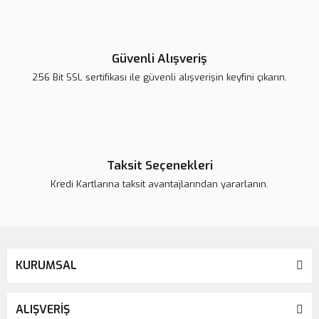
Yorum Yaz
Ürün resmi kalitesiz, bozuk veya görüntülenemiyor.
Ürün açıklamasında eksik bilgiler bulunuyor.
Güvenli Alışveriş
Ürün bilgilerinde hatalar bulunuyor.
256 Bit SSL sertifikası ile güvenli alışverişin keyfini çıkarın.
Ürün fiyatı daha uygun olabilir.
Bu ürüne benzer farklı alternatifler olmalı.
Taksit Seçenekleri
Kredi Kartlarına taksit avantajlarından yararlanın.
Gönder
KURUMSAL
ALIŞVERİŞ