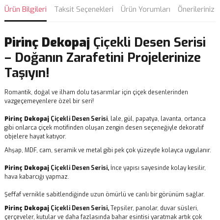
Ürün Bilgileri
Taksit Seçenekleri
Ürün Yorumları
Önerileriniz
Pirinç Dekopaj
Çiçekli Desen Serisi
– Doğanın Zarafetini Projelerinize
Taşıyın!
Romantik, doğal ve ilham dolu tasarımlar için çiçek desenlerinden
vazgeçemeyenlere özel bir seri!
Pirinç Dekopaj
Çiçekli Desen Serisi
, lale, gül, papatya, lavanta, ortanca
gibi onlarca çiçek motifinden oluşan zengin desen seçeneğiyle dekoratif
objelere hayat katıyor.
Ahşap, MDF, cam, seramik ve metal gibi pek çok yüzeyde kolayca uygulanır.
Pirinç Dekopaj
Çiçekli Desen Serisi,
İnce yapısı sayesinde kolay kesilir,
hava kabarcığı yapmaz.
Şeffaf vernikle sabitlendiğinde uzun ömürlü ve canlı bir görünüm sağlar.
Pirinç Dekopaj
Çiçekli Desen Serisi,
Tepsiler, panolar, duvar süsleri,
çerçeveler, kutular ve daha fazlasında bahar esintisi yaratmak artık çok