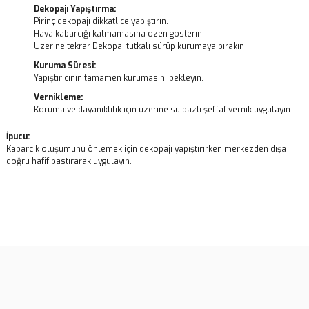
Dekopajı Yapıştırma:
Pirinç dekopajı dikkatlice yapıştırın.
Hava kabarcığı kalmamasına özen gösterin.
Üzerine tekrar Dekopaj tutkalı sürüp kurumaya bırakın
Kuruma Süresi:
Yapıştırıcının tamamen kurumasını bekleyin.
Vernikleme:
Koruma ve dayanıklılık için üzerine su bazlı şeffaf vernik uygulayın.
İpucu:
Kabarcık oluşumunu önlemek için dekopajı yapıştırırken merkezden dışa
doğru hafif bastırarak uygulayın.
Bu ürünün fiyat bilgisi, resim, ürün açıklamalarında ve diğer
konularda yetersiz gördüğünüz noktaları öneri formunu kullanarak
Bu ürüne ilk yorumu siz yapın!
tarafımıza iletebilirsiniz.
Görüş ve önerileriniz için teşekkür ederiz.
Yorum Yaz
Ürün resmi kalitesiz, bozuk veya görüntülenemiyor.