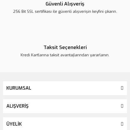
Ürün açıklamasında eksik bilgiler bulunuyor.
Güvenli Alışveriş
Ürün bilgilerinde hatalar bulunuyor.
256 Bit SSL sertifikası ile güvenli alışverişin keyfini çıkarın.
Ürün fiyatı daha uygun olabilir.
Bu ürüne benzer farklı alternatifler olmalı.
Taksit Seçenekleri
Kredi Kartlarına taksit avantajlarından yararlanın.
Gönder
KURUMSAL
ALIŞVERİŞ
ÜYELİK