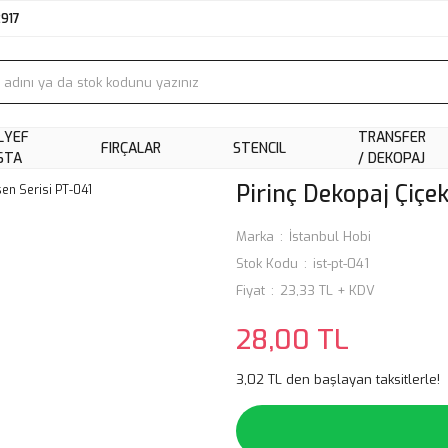
2917
LYEF
TRANSFER
FIRÇALAR
STENCIL
STA
/ DEKOPAJ
Pirinç Dekopaj Çiçek
Marka
İstanbul Hobi
Stok Kodu
ist-pt-041
Fiyat
23,33 TL + KDV
28,00 TL
3,02 TL den başlayan taksitlerle!