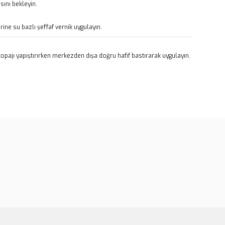
ını bekleyin.
rine su bazlı şeffaf vernik uygulayın.
pajı yapıştırırken merkezden dışa doğru hafif bastırarak uygulayın.
rün açıklamalarında ve diğer konularda yetersiz gördüğünüz
tarafımıza iletebilirsiniz.
u ürüne ilk yorumu siz yapın!
 ederiz.
 görüntülenemiyor.
Yorum Yaz
r bulunuyor.
or.
er olmalı.