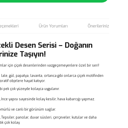
eçenekleri
Ürün Yorumları
Önerileriniz
çekli Desen Serisi – Doğanın
rinize Taşıyın!
mlar için çiçek desenlerinden vazgeçemeyenlere özel bir seri!
, lale, gül, papatya, lavanta, ortanca gibi onlarca çiçek motifinden
atif objelere hayat katıyor.
bi pek çok yüzeyde kolayca uygulanır.
,
İnce yapısı sayesinde kolay kesilir, hava kabarcığı yapmaz.
ömürlü ve canlı bir görünüm sağlar.
,
Tepsiler, panolar, duvar süsleri, çerçeveler, kutular ve daha
ık çok kolay.