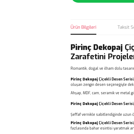
Ürün Bilgileri
Taksit S
Pirinç Dekopaj
Çi
Zarafetini Projele
Romantik, doğal ve ilham dolu tasarı
Pirinç Dekopaj
Çiçekli Desen Serisi
oluşan zengin desen seçeneğiyle dekor
Ahşap, MDF, cam, seramik ve metal gi
Pirinç Dekopaj
Çiçekli Desen Serisi
Şeffaf vernikle sabitlendiğinde uzun 
Pirinç Dekopaj
Çiçekli Desen Serisi
fazlasında bahar esintisi yaratmak art