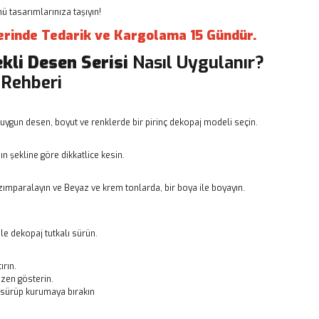
 tasarımlarınıza taşıyın!
erinde Tedarik ve Kargolama 15 Gündür.
ekli Desen Serisi
Nasıl Uygulanır?
 Rehberi
uygun desen, boyut ve renklerde bir pirinç dekopaj modeli seçin.
n şekline göre dikkatlice kesin.
ımparalayın ve Beyaz ve krem tonlarda, bir boya ile boyayın.
le dekopaj tutkalı sürün.
ırın.
zen gösterin.
ı sürüp kurumaya bırakın