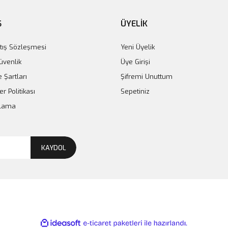
Ş
ÜYELİK
tış Sözleşmesi
Yeni Üyelik
Güvenlik
Üye Girişi
e Şartları
Şifremi Unuttum
er Politikası
Sepetiniz
plama
KAYDOL
ile
ideasoft
e-