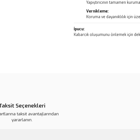
Yapıştırıcının tamamen kurumas
Vernikleme:
Koruma ve dayanıklılık için üze
İpucu:
Kabarcık oluşumunu önlemek için deko
Bu ürünün fiyat bilgisi, resim, ü
noktaları öneri formunu kullanarak 
B
Görüş ve önerileriniz için teşekkür
Ürün resmi kalitesiz, bozuk veya
Ürün açıklamasında eksik bilgile
Taksit Seçenekleri
Ürün bilgilerinde hatalar bulunuy
artlarına taksit avantajlarından
Ürün fiyatı daha uygun olabilir.
yararlanın.
Bu ürüne benzer farklı alternatifl