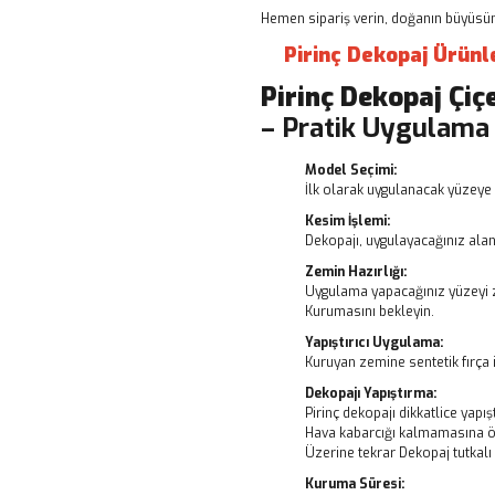
Hemen sipariş verin, doğanın büyüsünü
Pirinç Dekopaj Ürünl
Pirinç Dekopaj
Çiç
– Pratik Uygulama
Model Seçimi:
İlk olarak uygulanacak yüzeye 
Kesim İşlemi:
Dekopajı, uygulayacağınız alanı
Zemin Hazırlığı:
Uygulama yapacağınız yüzeyi z
Kurumasını bekleyin.
Yapıştırıcı Uygulama:
Kuruyan zemine sentetik fırça i
Dekopajı Yapıştırma:
Pirinç dekopajı dikkatlice yapışt
Hava kabarcığı kalmamasına ö
Üzerine tekrar Dekopaj tutkal
Kuruma Süresi: