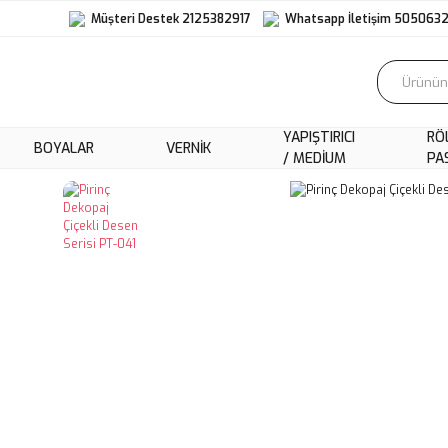
Müşteri Destek 2125382917
Whatsapp İletişim 505063
YAPIŞTIRICI
RÖ
BOYALAR
VERNIK
/ MEDIUM
PA