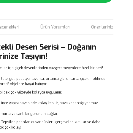
eçenekleri
Ürün Yorumları
Önerileriniz
çekli Desen Serisi – Doğanın
rinize Taşıyın!
mlar için çiçek desenlerinden vazgeçemeyenlere özel bir seri!
, lale, gül, papatya, lavanta, ortanca gibi onlarca çiçek motifinden
atif objelere hayat katıyor.
bi pek çok yüzeyde kolayca uygulanır.
,
İnce yapısı sayesinde kolay kesilir, hava kabarcığı yapmaz.
ömürlü ve canlı bir görünüm sağlar.
,
Tepsiler, panolar, duvar süsleri, çerçeveler, kutular ve daha
ık çok kolay.