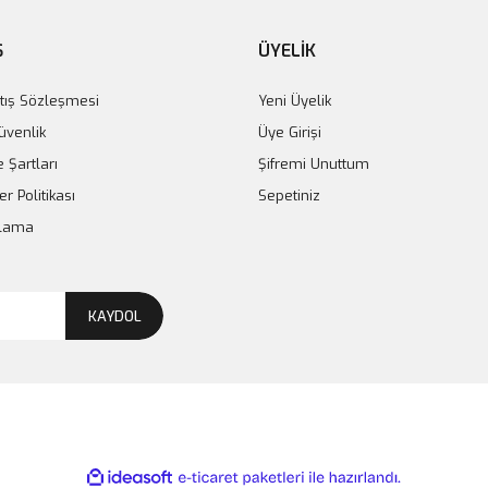
Ş
ÜYELİK
tış Sözleşmesi
Yeni Üyelik
Güvenlik
Üye Girişi
e Şartları
Şifremi Unuttum
er Politikası
Sepetiniz
plama
KAYDOL
ile
ideasoft
e-