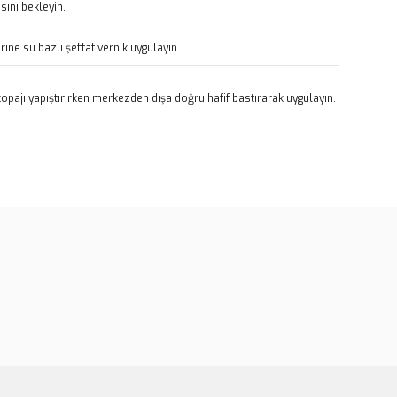
ını bekleyin.
rine su bazlı şeffaf vernik uygulayın.
pajı yapıştırırken merkezden dışa doğru hafif bastırarak uygulayın.
rün açıklamalarında ve diğer konularda yetersiz gördüğünüz
tarafımıza iletebilirsiniz.
u ürüne ilk yorumu siz yapın!
 ederiz.
 görüntülenemiyor.
Yorum Yaz
r bulunuyor.
or.
er olmalı.