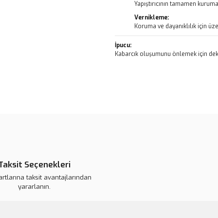
Yapıştırıcının tamamen kurumas
Vernikleme:
Koruma ve dayanıklılık için üze
İpucu:
Kabarcık oluşumunu önlemek için deko
Bu ürünün fiyat bilgisi, resim, ü
noktaları öneri formunu kullanarak 
B
Görüş ve önerileriniz için teşekkür
Ürün resmi kalitesiz, bozuk veya
Ürün açıklamasında eksik bilgile
Taksit Seçenekleri
Ürün bilgilerinde hatalar bulunuy
artlarına taksit avantajlarından
Ürün fiyatı daha uygun olabilir.
yararlanın.
Bu ürüne benzer farklı alternatifl