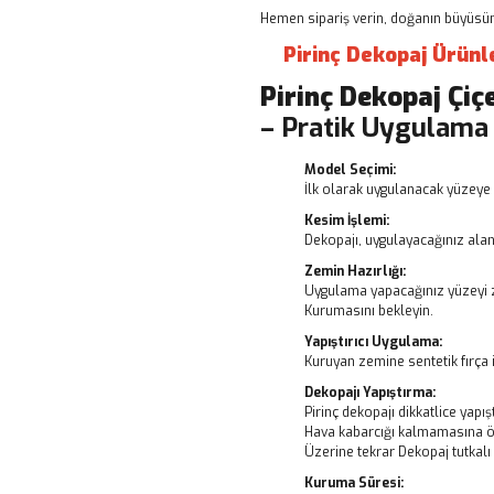
Hemen sipariş verin, doğanın büyüsünü
Pirinç Dekopaj Ürünl
Pirinç Dekopaj
Çiç
– Pratik Uygulama
Model Seçimi:
İlk olarak uygulanacak yüzeye 
Kesim İşlemi:
Dekopajı, uygulayacağınız alanı
Zemin Hazırlığı:
Uygulama yapacağınız yüzeyi z
Kurumasını bekleyin.
Yapıştırıcı Uygulama:
Kuruyan zemine sentetik fırça i
Dekopajı Yapıştırma:
Pirinç dekopajı dikkatlice yapışt
Hava kabarcığı kalmamasına ö
Üzerine tekrar Dekopaj tutkal
Kuruma Süresi: