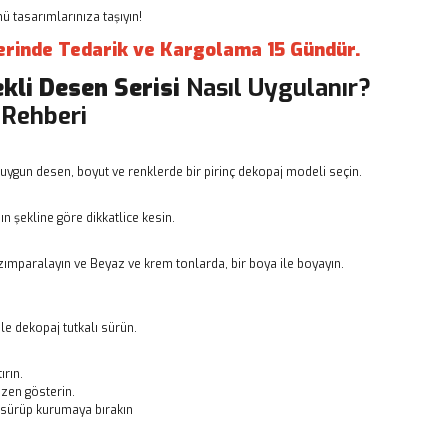
 tasarımlarınıza taşıyın!
erinde Tedarik ve Kargolama 15 Gündür.
ekli Desen Serisi
Nasıl Uygulanır?
 Rehberi
uygun desen, boyut ve renklerde bir pirinç dekopaj modeli seçin.
n şekline göre dikkatlice kesin.
ımparalayın ve Beyaz ve krem tonlarda, bir boya ile boyayın.
le dekopaj tutkalı sürün.
ırın.
zen gösterin.
ı sürüp kurumaya bırakın