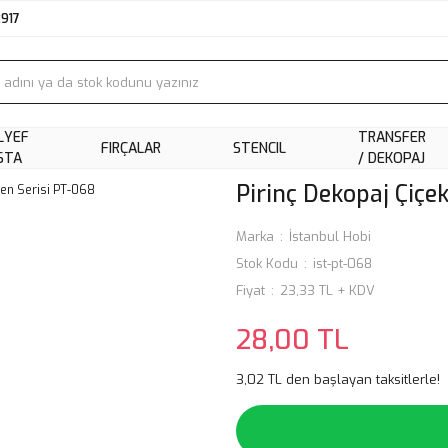
2917
LYEF
TRANSFER
FIRÇALAR
STENCIL
STA
/ DEKOPAJ
Pirinç Dekopaj Çiçe
Marka
İstanbul Hobi
Stok Kodu
ist-pt-068
Fiyat
23,33 TL + KDV
28,00 TL
3,02 TL den başlayan taksitlerle!