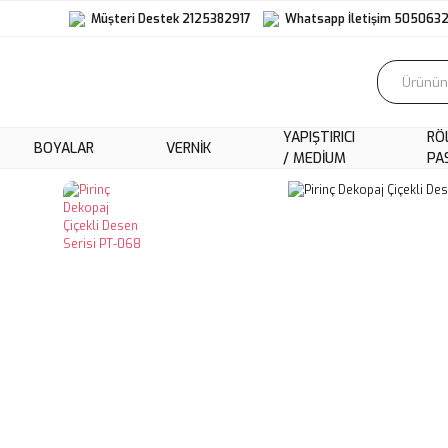
Müşteri Destek 2125382917
Whatsapp İletişim 505063
YAPIŞTIRICI
RÖ
BOYALAR
VERNIK
/ MEDIUM
PA