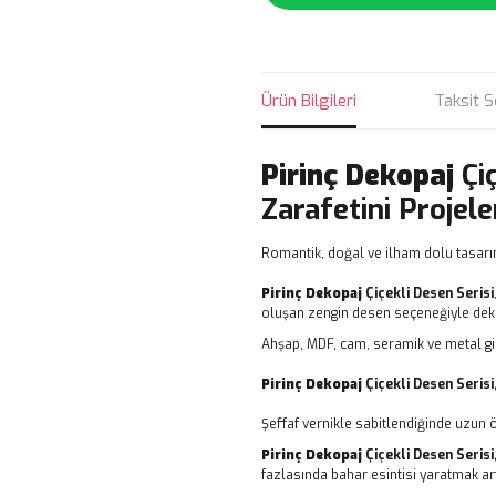
Ürün Bilgileri
Taksit S
Pirinç Dekopaj
Çi
Zarafetini Projele
Romantik, doğal ve ilham dolu tasarı
Pirinç Dekopaj
Çiçekli Desen Serisi
oluşan zengin desen seçeneğiyle dekor
Ahşap, MDF, cam, seramik ve metal gi
Pirinç Dekopaj
Çiçekli Desen Serisi
Şeffaf vernikle sabitlendiğinde uzun 
Pirinç Dekopaj
Çiçekli Desen Serisi
fazlasında bahar esintisi yaratmak art