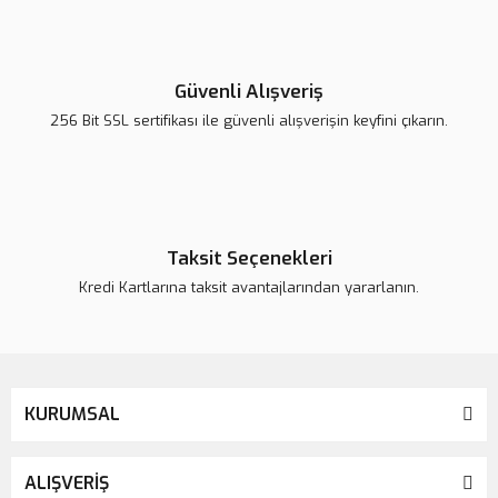
Yorum Yaz
Ürün resmi kalitesiz, bozuk veya görüntülenemiyor.
Ürün açıklamasında eksik bilgiler bulunuyor.
Güvenli Alışveriş
Ürün bilgilerinde hatalar bulunuyor.
256 Bit SSL sertifikası ile güvenli alışverişin keyfini çıkarın.
Ürün fiyatı daha uygun olabilir.
Bu ürüne benzer farklı alternatifler olmalı.
Taksit Seçenekleri
Kredi Kartlarına taksit avantajlarından yararlanın.
Gönder
KURUMSAL
ALIŞVERİŞ