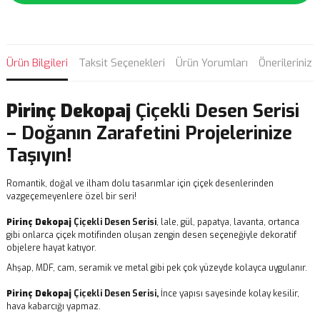
Ürün Bilgileri
Taksit Seçenekleri
Ürün Yorumları
Önerileriniz
Pirinç Dekopaj
Çiçekli Desen Serisi
– Doğanın Zarafetini Projelerinize
Taşıyın!
Romantik, doğal ve ilham dolu tasarımlar için çiçek desenlerinden
vazgeçemeyenlere özel bir seri!
Pirinç Dekopaj
Çiçekli Desen Serisi
, lale, gül, papatya, lavanta, ortanca
gibi onlarca çiçek motifinden oluşan zengin desen seçeneğiyle dekoratif
objelere hayat katıyor.
Ahşap, MDF, cam, seramik ve metal gibi pek çok yüzeyde kolayca uygulanır.
Pirinç Dekopaj
Çiçekli Desen Serisi,
İnce yapısı sayesinde kolay kesilir,
hava kabarcığı yapmaz.