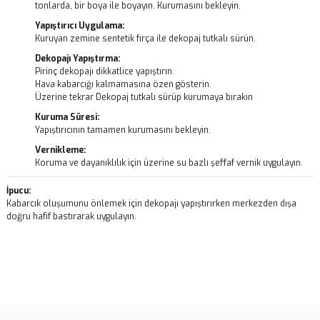
tonlarda, bir boya ile boyayın. Kurumasını bekleyin.
Yapıştırıcı Uygulama:
Kuruyan zemine sentetik fırça ile dekopaj tutkalı sürün.
Dekopajı Yapıştırma:
Pirinç dekopajı dikkatlice yapıştırın.
Hava kabarcığı kalmamasına özen gösterin.
Üzerine tekrar Dekopaj tutkalı sürüp kurumaya bırakın
Kuruma Süresi:
Yapıştırıcının tamamen kurumasını bekleyin.
Vernikleme:
Koruma ve dayanıklılık için üzerine su bazlı şeffaf vernik uygulayın.
İpucu:
Kabarcık oluşumunu önlemek için dekopajı yapıştırırken merkezden dışa
doğru hafif bastırarak uygulayın.
Bu ürünün fiyat bilgisi, resim, ürün açıklamalarında ve diğer
konularda yetersiz gördüğünüz noktaları öneri formunu kullanarak
Bu ürüne ilk yorumu siz yapın!
tarafımıza iletebilirsiniz.
Görüş ve önerileriniz için teşekkür ederiz.