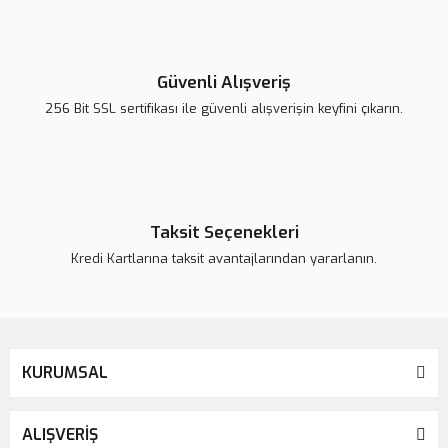
Yorum Yaz
Ürün resmi kalitesiz, bozuk veya görüntülenemiyor.
Ürün açıklamasında eksik bilgiler bulunuyor.
Güvenli Alışveriş
Ürün bilgilerinde hatalar bulunuyor.
256 Bit SSL sertifikası ile güvenli alışverişin keyfini çıkarın.
Ürün fiyatı daha uygun olabilir.
Bu ürüne benzer farklı alternatifler olmalı.
Taksit Seçenekleri
Kredi Kartlarına taksit avantajlarından yararlanın.
Gönder
KURUMSAL
ALIŞVERİŞ