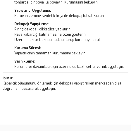
tonlarda, bir boya ile boyayın. Kurumasını bekleyin.
Yapıştırıcı Uygulama:
Kuruyan zemine sentetik fırça ile dekopaj tutkalı sürün.
Dekopajı Yapıştırma:
Pirinç dekopajı dikkatlice yapıştırın.
Hava kabarcığı kalmamasına özen gösterin.
Üzerine tekrar Dekopaj tutkalı sürüp kurumaya bırakın
Kuruma Süresi:
Yapıştırıcının tamamen kurumasını bekleyin.
Vernikleme:
Koruma ve dayanıklılık için üzerine su bazlı şeffaf vernik uygulayın.
İpucu:
Kabarcık oluşumunu önlemek için dekopajı yapıştırırken merkezden dışa
doğru hafif bastırarak uygulayın.
Bu ürünün fiyat bilgisi, resim, ürün açıklamalarında ve diğer
konularda yetersiz gördüğünüz noktaları öneri formunu kullanarak
Bu ürüne ilk yorumu siz yapın!
tarafımıza iletebilirsiniz.
Görüş ve önerileriniz için teşekkür ederiz.