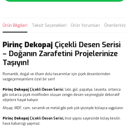
Ürün Bilgileri
Taksit Seçenekleri
Ürün Yorumları
Önerileriniz
Pirinç Dekopaj
Çiçekli Desen Serisi
– Doğanın Zarafetini Projelerinize
Taşıyın!
Romantik, doğal ve ilham dolu tasarımlar için çiçek desenlerinden
vazgeçemeyenlere özel bir seri!
Pirinç Dekopaj
Çiçekli Desen Serisi
, lale, gül, papatya, lavanta, ortanca
gibi onlarca çiçek motifinden oluşan zengin desen seçeneğiyle dekoratif
objelere hayat katıyor.
Ahşap, MDF, cam, seramik ve metal gibi pek çok yüzeyde kolayca uygulanır.
Pirinç Dekopaj
Çiçekli Desen Serisi,
İnce yapısı sayesinde kolay kesilir,
hava kabarcığı yapmaz.