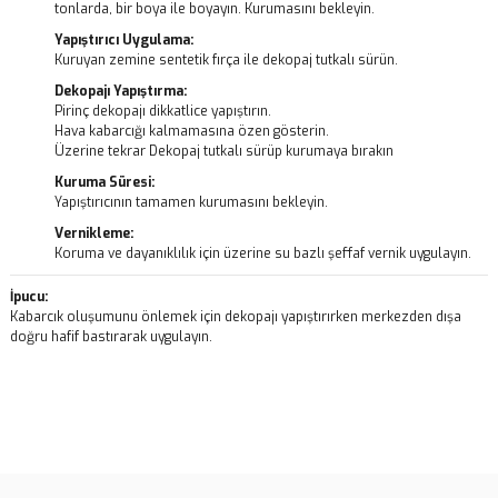
tonlarda, bir boya ile boyayın. Kurumasını bekleyin.
Yapıştırıcı Uygulama:
Kuruyan zemine sentetik fırça ile dekopaj tutkalı sürün.
Dekopajı Yapıştırma:
Pirinç dekopajı dikkatlice yapıştırın.
Hava kabarcığı kalmamasına özen gösterin.
Üzerine tekrar Dekopaj tutkalı sürüp kurumaya bırakın
Kuruma Süresi:
Yapıştırıcının tamamen kurumasını bekleyin.
Vernikleme:
Koruma ve dayanıklılık için üzerine su bazlı şeffaf vernik uygulayın.
İpucu:
Kabarcık oluşumunu önlemek için dekopajı yapıştırırken merkezden dışa
doğru hafif bastırarak uygulayın.
Bu ürünün fiyat bilgisi, resim, ürün açıklamalarında ve diğer
konularda yetersiz gördüğünüz noktaları öneri formunu kullanarak
Bu ürüne ilk yorumu siz yapın!
tarafımıza iletebilirsiniz.
Görüş ve önerileriniz için teşekkür ederiz.