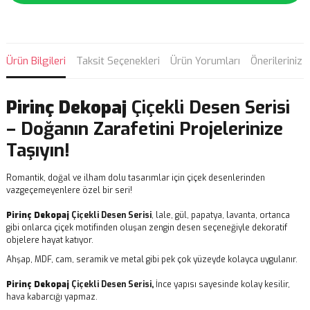
Ürün Bilgileri
Taksit Seçenekleri
Ürün Yorumları
Önerileriniz
Pirinç Dekopaj
Çiçekli Desen Serisi
– Doğanın Zarafetini Projelerinize
Taşıyın!
Romantik, doğal ve ilham dolu tasarımlar için çiçek desenlerinden
vazgeçemeyenlere özel bir seri!
Pirinç Dekopaj
Çiçekli Desen Serisi
, lale, gül, papatya, lavanta, ortanca
gibi onlarca çiçek motifinden oluşan zengin desen seçeneğiyle dekoratif
objelere hayat katıyor.
Ahşap, MDF, cam, seramik ve metal gibi pek çok yüzeyde kolayca uygulanır.
Pirinç Dekopaj
Çiçekli Desen Serisi,
İnce yapısı sayesinde kolay kesilir,
hava kabarcığı yapmaz.