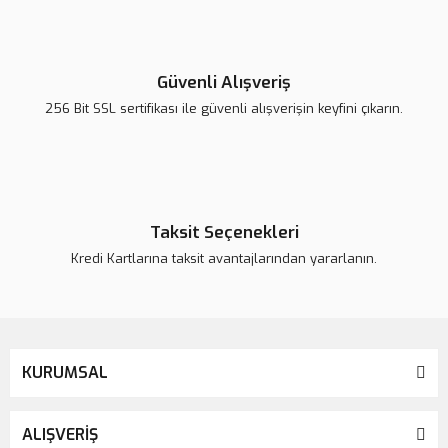
Yorum Yaz
Ürün resmi kalitesiz, bozuk veya görüntülenemiyor.
Ürün açıklamasında eksik bilgiler bulunuyor.
Güvenli Alışveriş
Ürün bilgilerinde hatalar bulunuyor.
256 Bit SSL sertifikası ile güvenli alışverişin keyfini çıkarın.
Ürün fiyatı daha uygun olabilir.
Bu ürüne benzer farklı alternatifler olmalı.
Taksit Seçenekleri
Kredi Kartlarına taksit avantajlarından yararlanın.
Gönder
KURUMSAL
ALIŞVERİŞ