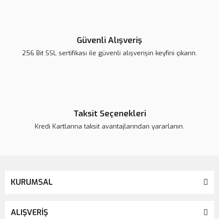
Yorum Yaz
Ürün resmi kalitesiz, bozuk veya görüntülenemiyor.
Ürün açıklamasında eksik bilgiler bulunuyor.
Güvenli Alışveriş
Ürün bilgilerinde hatalar bulunuyor.
256 Bit SSL sertifikası ile güvenli alışverişin keyfini çıkarın.
Ürün fiyatı daha uygun olabilir.
Bu ürüne benzer farklı alternatifler olmalı.
Taksit Seçenekleri
Kredi Kartlarına taksit avantajlarından yararlanın.
Gönder
KURUMSAL
ALIŞVERİŞ