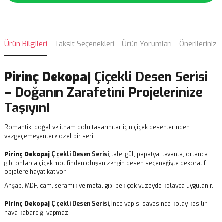
Ürün Bilgileri
Taksit Seçenekleri
Ürün Yorumları
Önerileriniz
Pirinç Dekopaj
Çiçekli Desen Serisi
– Doğanın Zarafetini Projelerinize
Taşıyın!
Romantik, doğal ve ilham dolu tasarımlar için çiçek desenlerinden
vazgeçemeyenlere özel bir seri!
Pirinç Dekopaj
Çiçekli Desen Serisi
, lale, gül, papatya, lavanta, ortanca
gibi onlarca çiçek motifinden oluşan zengin desen seçeneğiyle dekoratif
objelere hayat katıyor.
Ahşap, MDF, cam, seramik ve metal gibi pek çok yüzeyde kolayca uygulanır.
Pirinç Dekopaj
Çiçekli Desen Serisi,
İnce yapısı sayesinde kolay kesilir,
hava kabarcığı yapmaz.