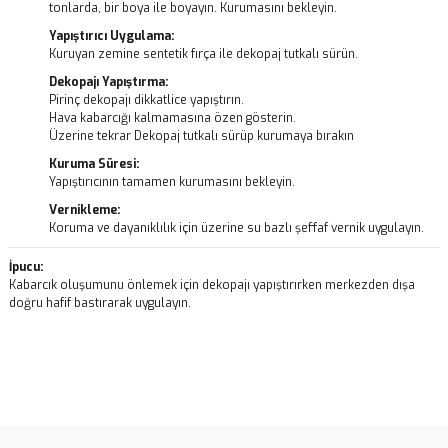
tonlarda, bir boya ile boyayın. Kurumasını bekleyin.
Yapıştırıcı Uygulama:
Kuruyan zemine sentetik fırça ile dekopaj tutkalı sürün.
Dekopajı Yapıştırma:
Pirinç dekopajı dikkatlice yapıştırın.
Hava kabarcığı kalmamasına özen gösterin.
Üzerine tekrar Dekopaj tutkalı sürüp kurumaya bırakın
Kuruma Süresi:
Yapıştırıcının tamamen kurumasını bekleyin.
Vernikleme:
Koruma ve dayanıklılık için üzerine su bazlı şeffaf vernik uygulayın.
İpucu:
Kabarcık oluşumunu önlemek için dekopajı yapıştırırken merkezden dışa
doğru hafif bastırarak uygulayın.
Bu ürünün fiyat bilgisi, resim, ürün açıklamalarında ve diğer
konularda yetersiz gördüğünüz noktaları öneri formunu kullanarak
Bu ürüne ilk yorumu siz yapın!
tarafımıza iletebilirsiniz.
Görüş ve önerileriniz için teşekkür ederiz.