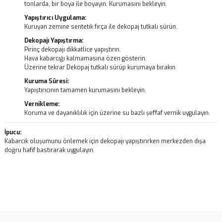
tonlarda, bir boya ile boyayın. Kurumasını bekleyin.
Yapıştırıcı Uygulama:
Kuruyan zemine sentetik fırça ile dekopaj tutkalı sürün.
Dekopajı Yapıştırma:
Pirinç dekopajı dikkatlice yapıştırın.
Hava kabarcığı kalmamasına özen gösterin.
Üzerine tekrar Dekopaj tutkalı sürüp kurumaya bırakın
Kuruma Süresi:
Yapıştırıcının tamamen kurumasını bekleyin.
Vernikleme:
Koruma ve dayanıklılık için üzerine su bazlı şeffaf vernik uygulayın.
İpucu:
Kabarcık oluşumunu önlemek için dekopajı yapıştırırken merkezden dışa
doğru hafif bastırarak uygulayın.
Bu ürünün fiyat bilgisi, resim, ürün açıklamalarında ve diğer
konularda yetersiz gördüğünüz noktaları öneri formunu kullanarak
Bu ürüne ilk yorumu siz yapın!
tarafımıza iletebilirsiniz.
Görüş ve önerileriniz için teşekkür ederiz.