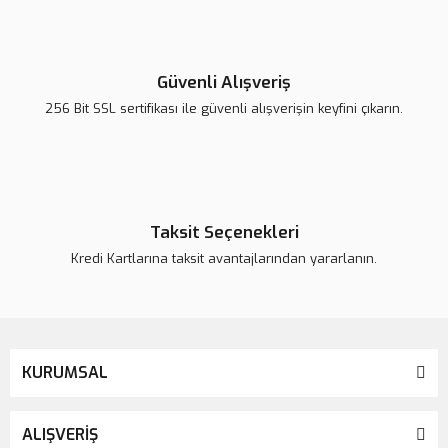
Yorum Yaz
Ürün resmi kalitesiz, bozuk veya görüntülenemiyor.
Ürün açıklamasında eksik bilgiler bulunuyor.
Güvenli Alışveriş
Ürün bilgilerinde hatalar bulunuyor.
256 Bit SSL sertifikası ile güvenli alışverişin keyfini çıkarın.
Ürün fiyatı daha uygun olabilir.
Bu ürüne benzer farklı alternatifler olmalı.
Taksit Seçenekleri
Kredi Kartlarına taksit avantajlarından yararlanın.
Gönder
KURUMSAL
ALIŞVERİŞ