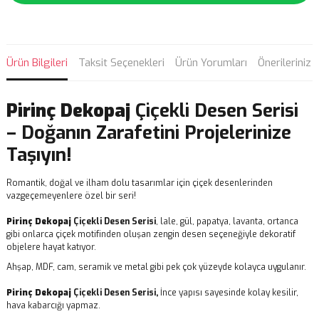
Ürün Bilgileri
Taksit Seçenekleri
Ürün Yorumları
Önerileriniz
Pirinç Dekopaj
Çiçekli Desen Serisi
– Doğanın Zarafetini Projelerinize
Taşıyın!
Romantik, doğal ve ilham dolu tasarımlar için çiçek desenlerinden
vazgeçemeyenlere özel bir seri!
Pirinç Dekopaj
Çiçekli Desen Serisi
, lale, gül, papatya, lavanta, ortanca
gibi onlarca çiçek motifinden oluşan zengin desen seçeneğiyle dekoratif
objelere hayat katıyor.
Ahşap, MDF, cam, seramik ve metal gibi pek çok yüzeyde kolayca uygulanır.
Pirinç Dekopaj
Çiçekli Desen Serisi,
İnce yapısı sayesinde kolay kesilir,
hava kabarcığı yapmaz.