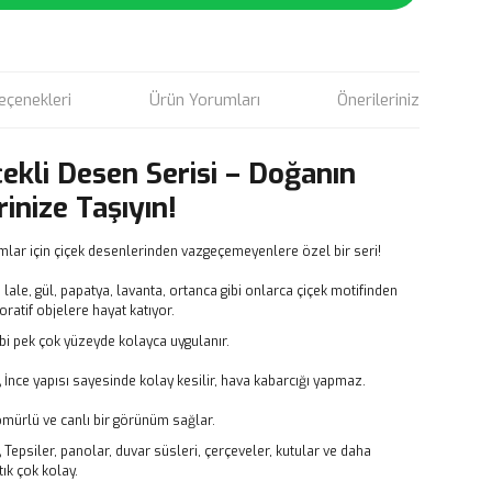
eçenekleri
Ürün Yorumları
Önerileriniz
çekli Desen Serisi – Doğanın
rinize Taşıyın!
mlar için çiçek desenlerinden vazgeçemeyenlere özel bir seri!
, lale, gül, papatya, lavanta, ortanca gibi onlarca çiçek motifinden
atif objelere hayat katıyor.
bi pek çok yüzeyde kolayca uygulanır.
,
İnce yapısı sayesinde kolay kesilir, hava kabarcığı yapmaz.
ömürlü ve canlı bir görünüm sağlar.
,
Tepsiler, panolar, duvar süsleri, çerçeveler, kutular ve daha
ık çok kolay.