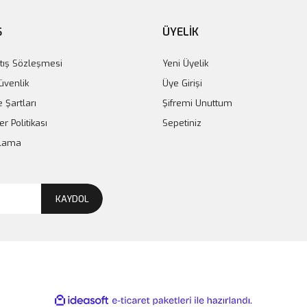
Ş
ÜYELİK
tış Sözleşmesi
Yeni Üyelik
Güvenlik
Üye Girişi
e Şartları
Şifremi Unuttum
er Politikası
Sepetiniz
plama
KAYDOL
ile
ideasoft
e-