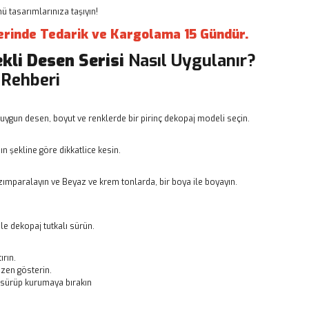
 tasarımlarınıza taşıyın!
erinde Tedarik ve Kargolama 15 Gündür.
ekli Desen Serisi
Nasıl Uygulanır?
 Rehberi
uygun desen, boyut ve renklerde bir pirinç dekopaj modeli seçin.
n şekline göre dikkatlice kesin.
ımparalayın ve Beyaz ve krem tonlarda, bir boya ile boyayın.
le dekopaj tutkalı sürün.
ırın.
zen gösterin.
ı sürüp kurumaya bırakın