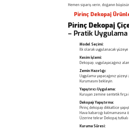
Hemen sipariş verin, doğanın büyüsünü
Pirinç Dekopaj Ürünl
Pirinç Dekopaj
Çiç
– Pratik Uygulama
Model Seçimi:
İlk olarak uygulanacak yüzeye 
Kesim İşlemi:
Dekopajı, uygulayacağınız alanı
Zemin Hazırlığı:
Uygulama yapacağınız yüzeyi z
Kurumasını bekleyin.
Yapıştırıcı Uygulama:
Kuruyan zemine sentetik fırça i
Dekopajı Yapıştırma:
Pirinç dekopajı dikkatlice yapışt
Hava kabarcığı kalmamasına ö
Üzerine tekrar Dekopaj tutkal
Kuruma Süresi: