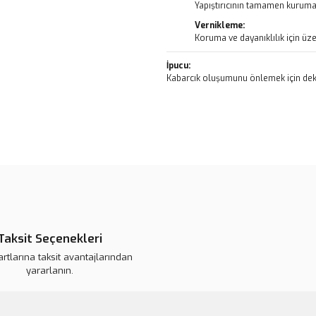
Yapıştırıcının tamamen kurumas
Vernikleme:
Koruma ve dayanıklılık için üze
İpucu:
Kabarcık oluşumunu önlemek için deko
Bu ürünün fiyat bilgisi, resim, ü
noktaları öneri formunu kullanarak 
B
Görüş ve önerileriniz için teşekkür
Ürün resmi kalitesiz, bozuk veya
Ürün açıklamasında eksik bilgile
Taksit Seçenekleri
Ürün bilgilerinde hatalar bulunuy
artlarına taksit avantajlarından
Ürün fiyatı daha uygun olabilir.
yararlanın.
Bu ürüne benzer farklı alternatifl