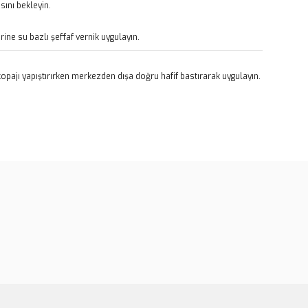
ını bekleyin.
rine su bazlı şeffaf vernik uygulayın.
pajı yapıştırırken merkezden dışa doğru hafif bastırarak uygulayın.
rün açıklamalarında ve diğer konularda yetersiz gördüğünüz
tarafımıza iletebilirsiniz.
u ürüne ilk yorumu siz yapın!
 ederiz.
 görüntülenemiyor.
Yorum Yaz
r bulunuyor.
or.
er olmalı.