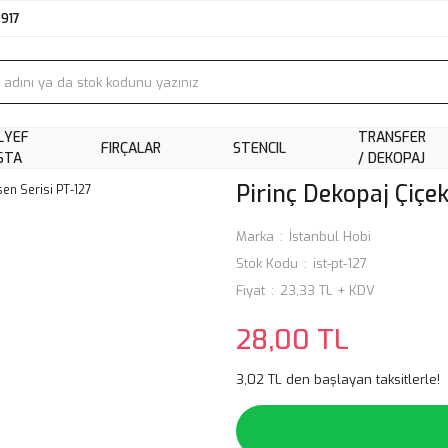
2917
LYEF
TRANSFER
FIRÇALAR
STENCIL
STA
/ DEKOPAJ
Pirinç Dekopaj Çiçek
Marka
İstanbul Hobi
Stok Kodu
ist-pt-127
Fiyat
23,33 TL + KDV
28,00 TL
3,02 TL den başlayan taksitlerle!