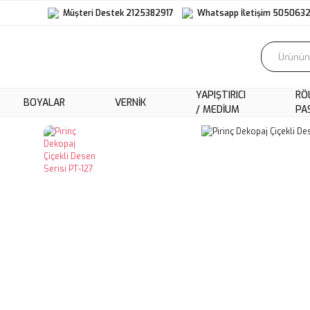
Müşteri Destek 2125382917
Whatsapp İletişim 505063
YAPIŞTIRICI
RÖ
BOYALAR
VERNIK
/ MEDIUM
PA