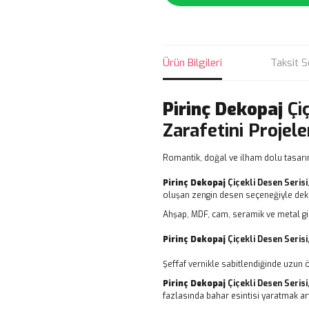
Ürün Bilgileri
Taksit S
Pirinç Dekopaj
Çi
Zarafetini Projele
Romantik, doğal ve ilham dolu tasarı
Pirinç Dekopaj
Çiçekli Desen Serisi
oluşan zengin desen seçeneğiyle dekor
Ahşap, MDF, cam, seramik ve metal gi
Pirinç Dekopaj
Çiçekli Desen Serisi
Şeffaf vernikle sabitlendiğinde uzun 
Pirinç Dekopaj
Çiçekli Desen Serisi
fazlasında bahar esintisi yaratmak art