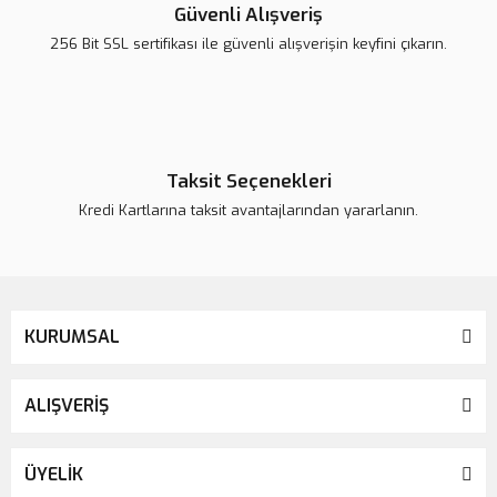
Ürün açıklamasında eksik bilgiler bulunuyor.
Güvenli Alışveriş
Ürün bilgilerinde hatalar bulunuyor.
256 Bit SSL sertifikası ile güvenli alışverişin keyfini çıkarın.
Ürün fiyatı daha uygun olabilir.
Bu ürüne benzer farklı alternatifler olmalı.
Taksit Seçenekleri
Kredi Kartlarına taksit avantajlarından yararlanın.
Gönder
KURUMSAL
ALIŞVERİŞ
ÜYELİK