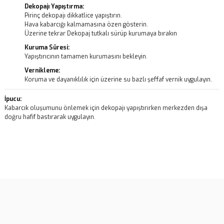
Dekopajı Yapıştırma:
Pirinç dekopajı dikkatlice yapıştırın.
Hava kabarcığı kalmamasına özen gösterin.
Üzerine tekrar Dekopaj tutkalı sürüp kurumaya bırakın
Kuruma Süresi:
Yapıştırıcının tamamen kurumasını bekleyin.
Vernikleme:
Koruma ve dayanıklılık için üzerine su bazlı şeffaf vernik uygulayın.
İpucu:
Kabarcık oluşumunu önlemek için dekopajı yapıştırırken merkezden dışa
doğru hafif bastırarak uygulayın.
Bu ürünün fiyat bilgisi, resim, ürün açıklamalarında ve diğer
konularda yetersiz gördüğünüz noktaları öneri formunu kullanarak
Bu ürüne ilk yorumu siz yapın!
tarafımıza iletebilirsiniz.
Görüş ve önerileriniz için teşekkür ederiz.
Yorum Yaz
Ürün resmi kalitesiz, bozuk veya görüntülenemiyor.