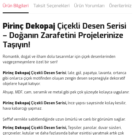
Ürün Bilgileri
Taksit Seçenekleri
Ürün Yorumları
Önerileriniz
Pirinç Dekopaj
Çiçekli Desen Serisi
– Doğanın Zarafetini Projelerinize
Taşıyın!
Romantik, doğal ve ilham dolu tasarımlar için çiçek desenlerinden
vazgeçemeyenlere özel bir seri!
Pirinç Dekopaj
Çiçekli Desen Serisi
, lale, gül, papatya, lavanta, ortanca
gibi onlarca çiçek motifinden oluşan zengin desen seçeneğiyle dekoratif
objelere hayat katıyor.
Ahşap, MDF, cam, seramik ve metal gibi pek çok yüzeyde kolayca uygulanır.
Pirinç Dekopaj
Çiçekli Desen Serisi,
İnce yapısı sayesinde kolay kesilir,
hava kabarcığı yapmaz.
Şeffaf vernikle sabitlendiğinde uzun ömürlü ve canlı bir görünüm sağlar.
Pirinç Dekopaj
Çiçekli Desen Serisi,
Tepsiler, panolar, duvar süsleri,
çerçeveler, kutular ve daha fazlasında bahar esintisi yaratmak artık çok