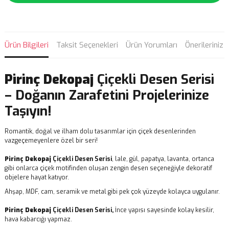
Ürün Bilgileri
Taksit Seçenekleri
Ürün Yorumları
Önerileriniz
Pirinç Dekopaj
Çiçekli Desen Serisi
– Doğanın Zarafetini Projelerinize
Taşıyın!
Romantik, doğal ve ilham dolu tasarımlar için çiçek desenlerinden
vazgeçemeyenlere özel bir seri!
Pirinç Dekopaj
Çiçekli Desen Serisi
, lale, gül, papatya, lavanta, ortanca
gibi onlarca çiçek motifinden oluşan zengin desen seçeneğiyle dekoratif
objelere hayat katıyor.
Ahşap, MDF, cam, seramik ve metal gibi pek çok yüzeyde kolayca uygulanır.
Pirinç Dekopaj
Çiçekli Desen Serisi,
İnce yapısı sayesinde kolay kesilir,
hava kabarcığı yapmaz.