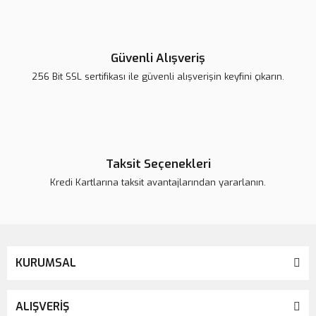
Yorum Yaz
Ürün resmi kalitesiz, bozuk veya görüntülenemiyor.
Ürün açıklamasında eksik bilgiler bulunuyor.
Güvenli Alışveriş
Ürün bilgilerinde hatalar bulunuyor.
256 Bit SSL sertifikası ile güvenli alışverişin keyfini çıkarın.
Ürün fiyatı daha uygun olabilir.
Bu ürüne benzer farklı alternatifler olmalı.
Taksit Seçenekleri
Kredi Kartlarına taksit avantajlarından yararlanın.
Gönder
KURUMSAL
ALIŞVERİŞ