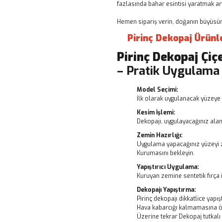
fazlasında bahar esintisi yaratmak art
Hemen sipariş verin, doğanın büyüsünü
Pirinç Dekopaj Ürünl
Pirinç Dekopaj
Çiç
– Pratik Uygulama
Model Seçimi:
İlk olarak uygulanacak yüzeye 
Kesim İşlemi:
Dekopajı, uygulayacağınız alanı
Zemin Hazırlığı:
Uygulama yapacağınız yüzeyi z
Kurumasını bekleyin.
Yapıştırıcı Uygulama:
Kuruyan zemine sentetik fırça i
Dekopajı Yapıştırma:
Pirinç dekopajı dikkatlice yapışt
Hava kabarcığı kalmamasına ö
Üzerine tekrar Dekopaj tutkal