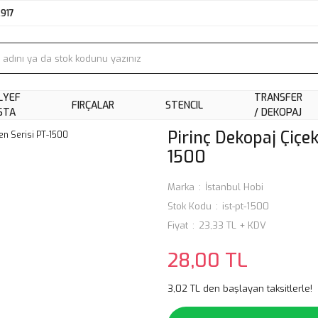
2917
LYEF
TRANSFER
FIRÇALAR
STENCIL
STA
/ DEKOPAJ
Pirinç Dekopaj Çiçek
1500
Marka
İstanbul Hobi
Stok Kodu
ist-pt-1500
Fiyat
23,33 TL + KDV
28,00 TL
3,02 TL den başlayan taksitlerle!