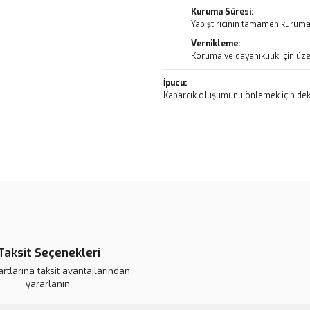
Kuruma Süresi:
Yapıştırıcının tamamen kurumas
Vernikleme:
Koruma ve dayanıklılık için üze
İpucu:
Kabarcık oluşumunu önlemek için deko
Bu ürünün fiyat bilgisi, resim, ü
noktaları öneri formunu kullanarak 
B
Görüş ve önerileriniz için teşekkür
Ürün resmi kalitesiz, bozuk veya
Ürün açıklamasında eksik bilgile
Taksit Seçenekleri
Ürün bilgilerinde hatalar bulunuy
artlarına taksit avantajlarından
Ürün fiyatı daha uygun olabilir.
yararlanın.
Bu ürüne benzer farklı alternatifl