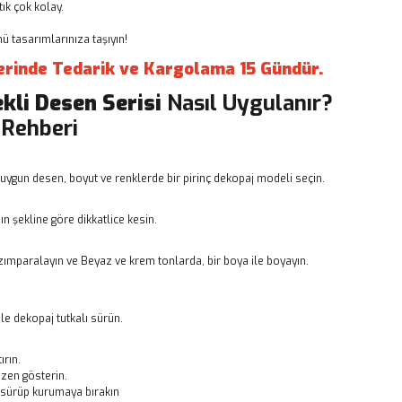
ık çok kolay.
 tasarımlarınıza taşıyın!
erinde Tedarik ve Kargolama 15 Gündür.
ekli Desen Serisi
Nasıl Uygulanır?
 Rehberi
uygun desen, boyut ve renklerde bir pirinç dekopaj modeli seçin.
n şekline göre dikkatlice kesin.
ımparalayın ve Beyaz ve krem tonlarda, bir boya ile boyayın.
le dekopaj tutkalı sürün.
ırın.
zen gösterin.
ı sürüp kurumaya bırakın