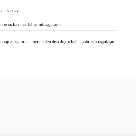
ını bekleyin.
rine su bazlı şeffaf vernik uygulayın.
pajı yapıştırırken merkezden dışa doğru hafif bastırarak uygulayın.
rün açıklamalarında ve diğer konularda yetersiz gördüğünüz
tarafımıza iletebilirsiniz.
u ürüne ilk yorumu siz yapın!
 ederiz.
 görüntülenemiyor.
Yorum Yaz
r bulunuyor.
or.
er olmalı.