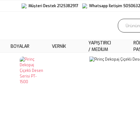
Müşteri Destek 2125382917
Whatsapp İletişim 505063
YAPIŞTIRICI
RÖ
BOYALAR
VERNIK
/ MEDIUM
PA