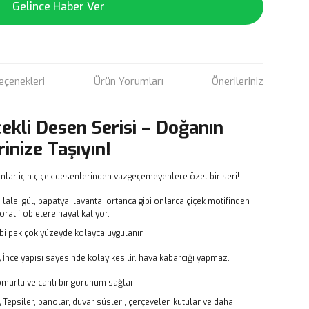
Gelince Haber Ver
eçenekleri
Ürün Yorumları
Önerileriniz
çekli Desen Serisi – Doğanın
rinize Taşıyın!
mlar için çiçek desenlerinden vazgeçemeyenlere özel bir seri!
, lale, gül, papatya, lavanta, ortanca gibi onlarca çiçek motifinden
atif objelere hayat katıyor.
bi pek çok yüzeyde kolayca uygulanır.
,
İnce yapısı sayesinde kolay kesilir, hava kabarcığı yapmaz.
ömürlü ve canlı bir görünüm sağlar.
,
Tepsiler, panolar, duvar süsleri, çerçeveler, kutular ve daha