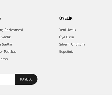
Ş
ÜYELİK
tış Sözleşmesi
Yeni Üyelik
Güvenlik
Üye Girişi
e Şartları
Şifremi Unuttum
er Politikası
Sepetiniz
plama
KAYDOL