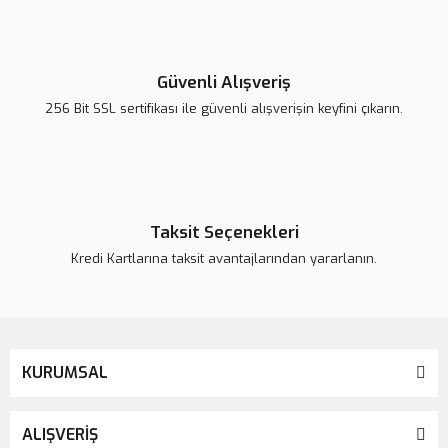
Yorum Yaz
Ürün resmi kalitesiz, bozuk veya görüntülenemiyor.
Ürün açıklamasında eksik bilgiler bulunuyor.
Güvenli Alışveriş
Ürün bilgilerinde hatalar bulunuyor.
256 Bit SSL sertifikası ile güvenli alışverişin keyfini çıkarın.
Ürün fiyatı daha uygun olabilir.
Bu ürüne benzer farklı alternatifler olmalı.
Taksit Seçenekleri
Kredi Kartlarına taksit avantajlarından yararlanın.
Gönder
KURUMSAL
ALIŞVERİŞ