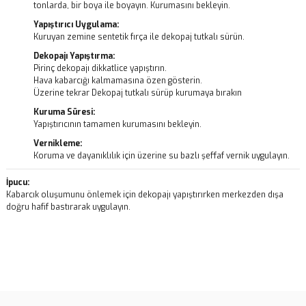
tonlarda, bir boya ile boyayın. Kurumasını bekleyin.
Yapıştırıcı Uygulama:
Kuruyan zemine sentetik fırça ile dekopaj tutkalı sürün.
Dekopajı Yapıştırma:
Pirinç dekopajı dikkatlice yapıştırın.
Hava kabarcığı kalmamasına özen gösterin.
Üzerine tekrar Dekopaj tutkalı sürüp kurumaya bırakın
Kuruma Süresi:
Yapıştırıcının tamamen kurumasını bekleyin.
Vernikleme:
Koruma ve dayanıklılık için üzerine su bazlı şeffaf vernik uygulayın.
İpucu:
Kabarcık oluşumunu önlemek için dekopajı yapıştırırken merkezden dışa
doğru hafif bastırarak uygulayın.
Bu ürünün fiyat bilgisi, resim, ürün açıklamalarında ve diğer
konularda yetersiz gördüğünüz noktaları öneri formunu kullanarak
Bu ürüne ilk yorumu siz yapın!
tarafımıza iletebilirsiniz.
Görüş ve önerileriniz için teşekkür ederiz.