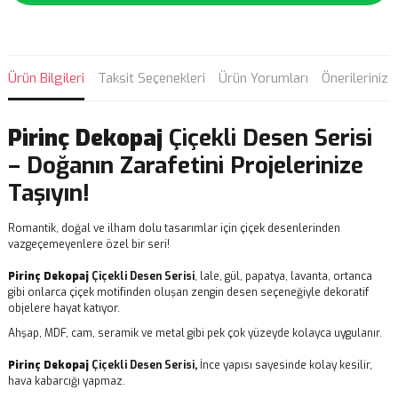
Ürün Bilgileri
Taksit Seçenekleri
Ürün Yorumları
Önerileriniz
Pirinç Dekopaj
Çiçekli Desen Serisi
– Doğanın Zarafetini Projelerinize
Taşıyın!
Romantik, doğal ve ilham dolu tasarımlar için çiçek desenlerinden
vazgeçemeyenlere özel bir seri!
Pirinç Dekopaj
Çiçekli Desen Serisi
, lale, gül, papatya, lavanta, ortanca
gibi onlarca çiçek motifinden oluşan zengin desen seçeneğiyle dekoratif
objelere hayat katıyor.
Ahşap, MDF, cam, seramik ve metal gibi pek çok yüzeyde kolayca uygulanır.
Pirinç Dekopaj
Çiçekli Desen Serisi,
İnce yapısı sayesinde kolay kesilir,
hava kabarcığı yapmaz.