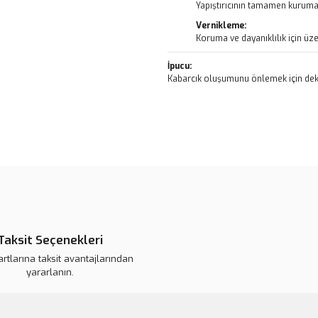
Yapıştırıcının tamamen kurumas
Vernikleme:
Koruma ve dayanıklılık için üze
İpucu:
Kabarcık oluşumunu önlemek için deko
Bu ürünün fiyat bilgisi, resim, ü
noktaları öneri formunu kullanarak 
B
Görüş ve önerileriniz için teşekkür
Ürün resmi kalitesiz, bozuk veya
Ürün açıklamasında eksik bilgile
Taksit Seçenekleri
Ürün bilgilerinde hatalar bulunuy
artlarına taksit avantajlarından
Ürün fiyatı daha uygun olabilir.
yararlanın.
Bu ürüne benzer farklı alternatifl