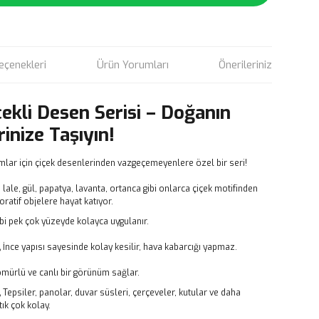
eçenekleri
Ürün Yorumları
Önerileriniz
çekli Desen Serisi – Doğanın
rinize Taşıyın!
mlar için çiçek desenlerinden vazgeçemeyenlere özel bir seri!
, lale, gül, papatya, lavanta, ortanca gibi onlarca çiçek motifinden
atif objelere hayat katıyor.
bi pek çok yüzeyde kolayca uygulanır.
,
İnce yapısı sayesinde kolay kesilir, hava kabarcığı yapmaz.
ömürlü ve canlı bir görünüm sağlar.
,
Tepsiler, panolar, duvar süsleri, çerçeveler, kutular ve daha
ık çok kolay.