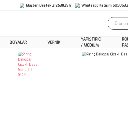
Müşteri Destek 2125382917
Whatsapp İletişim 505063
YAPIŞTIRICI
RÖ
BOYALAR
VERNIK
/ MEDIUM
PA