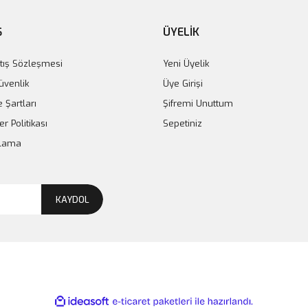
Ş
ÜYELİK
tış Sözleşmesi
Yeni Üyelik
Güvenlik
Üye Girişi
e Şartları
Şifremi Unuttum
er Politikası
Sepetiniz
plama
KAYDOL
ile
ideasoft
e-