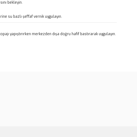
ını bekleyin.
rine su bazlı şeffaf vernik uygulayın.
pajı yapıştırırken merkezden dışa doğru hafif bastırarak uygulayın.
rün açıklamalarında ve diğer konularda yetersiz gördüğünüz
tarafımıza iletebilirsiniz.
u ürüne ilk yorumu siz yapın!
 ederiz.
 görüntülenemiyor.
Yorum Yaz
r bulunuyor.
or.
er olmalı.