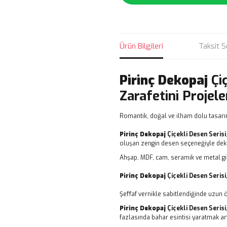
Ürün Bilgileri
Taksit S
Pirinç Dekopaj
Çi
Zarafetini Projele
Romantik, doğal ve ilham dolu tasarı
Pirinç Dekopaj
Çiçekli Desen Serisi
oluşan zengin desen seçeneğiyle dekor
Ahşap, MDF, cam, seramik ve metal gi
Pirinç Dekopaj
Çiçekli Desen Serisi
Şeffaf vernikle sabitlendiğinde uzun 
Pirinç Dekopaj
Çiçekli Desen Serisi
fazlasında bahar esintisi yaratmak art