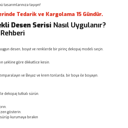
 tasarımlarınıza taşıyın!
erinde Tedarik ve Kargolama 15 Gündür.
ekli Desen Serisi
Nasıl Uygulanır?
 Rehberi
uygun desen, boyut ve renklerde bir pirinç dekopaj modeli seçin.
n şekline göre dikkatlice kesin.
ımparalayın ve Beyaz ve krem tonlarda, bir boya ile boyayın.
le dekopaj tutkalı sürün.
ırın.
zen gösterin.
ı sürüp kurumaya bırakın