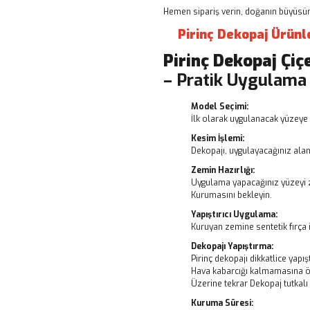
Hemen sipariş verin, doğanın büyüsünü
Pirinç Dekopaj Ürünl
Pirinç Dekopaj
Çiç
– Pratik Uygulama
Model Seçimi:
İlk olarak uygulanacak yüzeye 
Kesim İşlemi:
Dekopajı, uygulayacağınız alanı
Zemin Hazırlığı:
Uygulama yapacağınız yüzeyi z
Kurumasını bekleyin.
Yapıştırıcı Uygulama:
Kuruyan zemine sentetik fırça i
Dekopajı Yapıştırma:
Pirinç dekopajı dikkatlice yapışt
Hava kabarcığı kalmamasına ö
Üzerine tekrar Dekopaj tutkal
Kuruma Süresi: