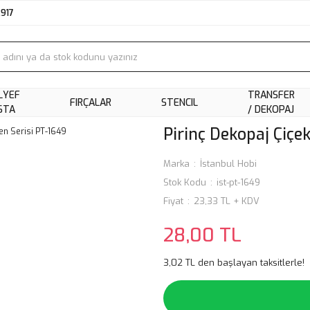
2917
LYEF
TRANSFER
FIRÇALAR
STENCIL
STA
/ DEKOPAJ
Pirinç Dekopaj Çiçek
Marka
İstanbul Hobi
Stok Kodu
ist-pt-1649
Fiyat
23,33 TL + KDV
28,00 TL
3,02 TL den başlayan taksitlerle!