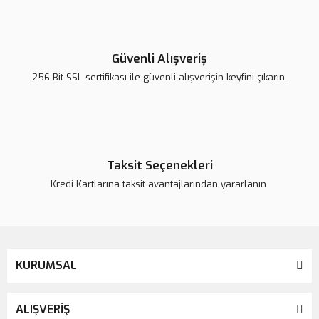
Yorum Yaz
Ürün resmi kalitesiz, bozuk veya görüntülenemiyor.
Ürün açıklamasında eksik bilgiler bulunuyor.
Güvenli Alışveriş
Ürün bilgilerinde hatalar bulunuyor.
256 Bit SSL sertifikası ile güvenli alışverişin keyfini çıkarın.
Ürün fiyatı daha uygun olabilir.
Bu ürüne benzer farklı alternatifler olmalı.
Taksit Seçenekleri
Kredi Kartlarına taksit avantajlarından yararlanın.
Gönder
KURUMSAL
ALIŞVERİŞ