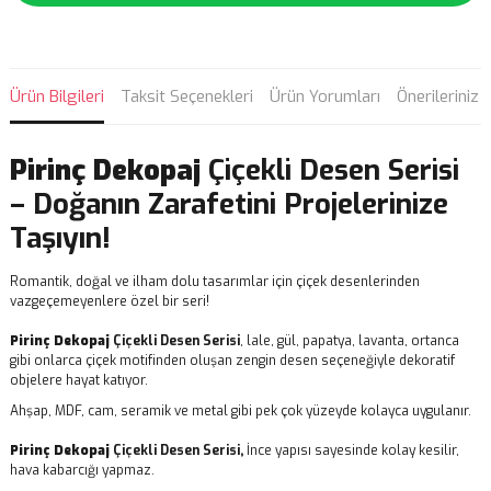
Ürün Bilgileri
Taksit Seçenekleri
Ürün Yorumları
Önerileriniz
Pirinç Dekopaj
Çiçekli Desen Serisi
– Doğanın Zarafetini Projelerinize
Taşıyın!
Romantik, doğal ve ilham dolu tasarımlar için çiçek desenlerinden
vazgeçemeyenlere özel bir seri!
Pirinç Dekopaj
Çiçekli Desen Serisi
, lale, gül, papatya, lavanta, ortanca
gibi onlarca çiçek motifinden oluşan zengin desen seçeneğiyle dekoratif
objelere hayat katıyor.
Ahşap, MDF, cam, seramik ve metal gibi pek çok yüzeyde kolayca uygulanır.
Pirinç Dekopaj
Çiçekli Desen Serisi,
İnce yapısı sayesinde kolay kesilir,
hava kabarcığı yapmaz.