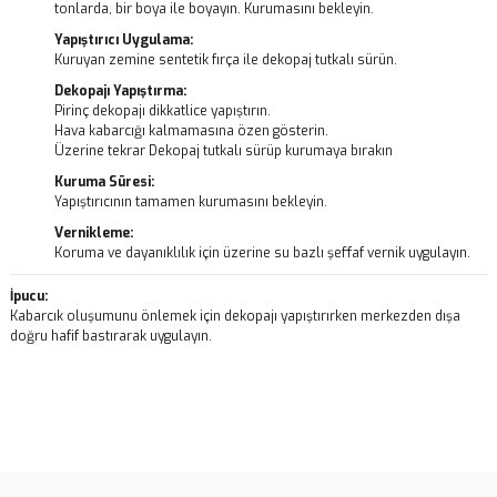
tonlarda, bir boya ile boyayın. Kurumasını bekleyin.
Yapıştırıcı Uygulama:
Kuruyan zemine sentetik fırça ile dekopaj tutkalı sürün.
Dekopajı Yapıştırma:
Pirinç dekopajı dikkatlice yapıştırın.
Hava kabarcığı kalmamasına özen gösterin.
Üzerine tekrar Dekopaj tutkalı sürüp kurumaya bırakın
Kuruma Süresi:
Yapıştırıcının tamamen kurumasını bekleyin.
Vernikleme:
Koruma ve dayanıklılık için üzerine su bazlı şeffaf vernik uygulayın.
İpucu:
Kabarcık oluşumunu önlemek için dekopajı yapıştırırken merkezden dışa
doğru hafif bastırarak uygulayın.
Bu ürünün fiyat bilgisi, resim, ürün açıklamalarında ve diğer
konularda yetersiz gördüğünüz noktaları öneri formunu kullanarak
Bu ürüne ilk yorumu siz yapın!
tarafımıza iletebilirsiniz.
Görüş ve önerileriniz için teşekkür ederiz.