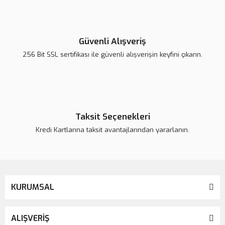
Yorum Yaz
Ürün resmi kalitesiz, bozuk veya görüntülenemiyor.
Ürün açıklamasında eksik bilgiler bulunuyor.
Güvenli Alışveriş
Ürün bilgilerinde hatalar bulunuyor.
256 Bit SSL sertifikası ile güvenli alışverişin keyfini çıkarın.
Ürün fiyatı daha uygun olabilir.
Bu ürüne benzer farklı alternatifler olmalı.
Taksit Seçenekleri
Kredi Kartlarına taksit avantajlarından yararlanın.
Gönder
KURUMSAL
ALIŞVERİŞ