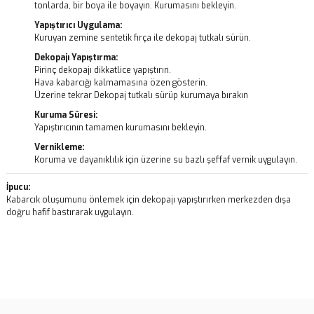
tonlarda, bir boya ile boyayın. Kurumasını bekleyin.
Yapıştırıcı Uygulama:
Kuruyan zemine sentetik fırça ile dekopaj tutkalı sürün.
Dekopajı Yapıştırma:
Pirinç dekopajı dikkatlice yapıştırın.
Hava kabarcığı kalmamasına özen gösterin.
Üzerine tekrar Dekopaj tutkalı sürüp kurumaya bırakın
Kuruma Süresi:
Yapıştırıcının tamamen kurumasını bekleyin.
Vernikleme:
Koruma ve dayanıklılık için üzerine su bazlı şeffaf vernik uygulayın.
İpucu:
Kabarcık oluşumunu önlemek için dekopajı yapıştırırken merkezden dışa
doğru hafif bastırarak uygulayın.
Bu ürünün fiyat bilgisi, resim, ürün açıklamalarında ve diğer
konularda yetersiz gördüğünüz noktaları öneri formunu kullanarak
Bu ürüne ilk yorumu siz yapın!
tarafımıza iletebilirsiniz.
Görüş ve önerileriniz için teşekkür ederiz.