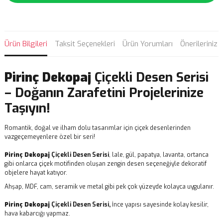
Ürün Bilgileri
Taksit Seçenekleri
Ürün Yorumları
Önerileriniz
Pirinç Dekopaj
Çiçekli Desen Serisi
– Doğanın Zarafetini Projelerinize
Taşıyın!
Romantik, doğal ve ilham dolu tasarımlar için çiçek desenlerinden
vazgeçemeyenlere özel bir seri!
Pirinç Dekopaj
Çiçekli Desen Serisi
, lale, gül, papatya, lavanta, ortanca
gibi onlarca çiçek motifinden oluşan zengin desen seçeneğiyle dekoratif
objelere hayat katıyor.
Ahşap, MDF, cam, seramik ve metal gibi pek çok yüzeyde kolayca uygulanır.
Pirinç Dekopaj
Çiçekli Desen Serisi,
İnce yapısı sayesinde kolay kesilir,
hava kabarcığı yapmaz.