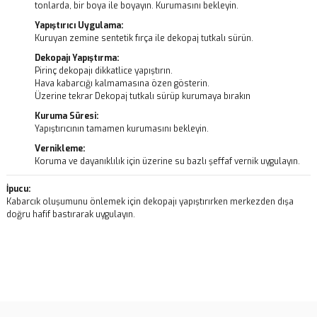
tonlarda, bir boya ile boyayın. Kurumasını bekleyin.
Yapıştırıcı Uygulama:
Kuruyan zemine sentetik fırça ile dekopaj tutkalı sürün.
Dekopajı Yapıştırma:
Pirinç dekopajı dikkatlice yapıştırın.
Hava kabarcığı kalmamasına özen gösterin.
Üzerine tekrar Dekopaj tutkalı sürüp kurumaya bırakın
Kuruma Süresi:
Yapıştırıcının tamamen kurumasını bekleyin.
Vernikleme:
Koruma ve dayanıklılık için üzerine su bazlı şeffaf vernik uygulayın.
İpucu:
Kabarcık oluşumunu önlemek için dekopajı yapıştırırken merkezden dışa
doğru hafif bastırarak uygulayın.
Bu ürünün fiyat bilgisi, resim, ürün açıklamalarında ve diğer
konularda yetersiz gördüğünüz noktaları öneri formunu kullanarak
Bu ürüne ilk yorumu siz yapın!
tarafımıza iletebilirsiniz.
Görüş ve önerileriniz için teşekkür ederiz.