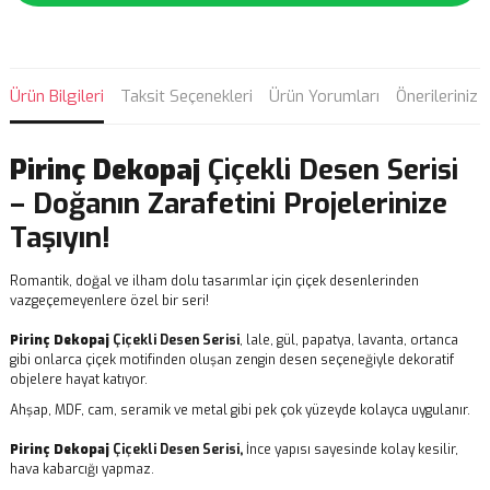
Ürün Bilgileri
Taksit Seçenekleri
Ürün Yorumları
Önerileriniz
Pirinç Dekopaj
Çiçekli Desen Serisi
– Doğanın Zarafetini Projelerinize
Taşıyın!
Romantik, doğal ve ilham dolu tasarımlar için çiçek desenlerinden
vazgeçemeyenlere özel bir seri!
Pirinç Dekopaj
Çiçekli Desen Serisi
, lale, gül, papatya, lavanta, ortanca
gibi onlarca çiçek motifinden oluşan zengin desen seçeneğiyle dekoratif
objelere hayat katıyor.
Ahşap, MDF, cam, seramik ve metal gibi pek çok yüzeyde kolayca uygulanır.
Pirinç Dekopaj
Çiçekli Desen Serisi,
İnce yapısı sayesinde kolay kesilir,
hava kabarcığı yapmaz.