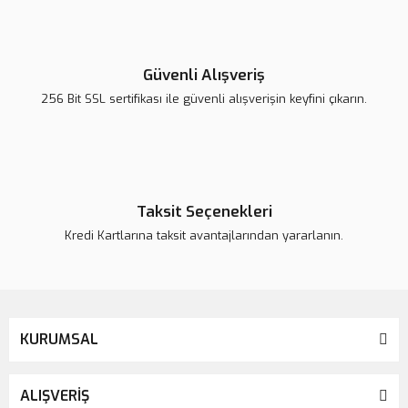
Yorum Yaz
Ürün resmi kalitesiz, bozuk veya görüntülenemiyor.
Ürün açıklamasında eksik bilgiler bulunuyor.
Güvenli Alışveriş
Ürün bilgilerinde hatalar bulunuyor.
256 Bit SSL sertifikası ile güvenli alışverişin keyfini çıkarın.
Ürün fiyatı daha uygun olabilir.
Bu ürüne benzer farklı alternatifler olmalı.
Taksit Seçenekleri
Kredi Kartlarına taksit avantajlarından yararlanın.
Gönder
KURUMSAL
ALIŞVERİŞ