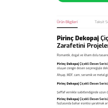
Ürün Bilgileri
Taksit S
Pirinç Dekopaj
Çi
Zarafetini Projele
Romantik, doğal ve ilham dolu tasarı
Pirinç Dekopaj
Çiçekli Desen Serisi
oluşan zengin desen seçeneğiyle dekor
Ahşap, MDF, cam, seramik ve metal gi
Pirinç Dekopaj
Çiçekli Desen Serisi
Şeffaf vernikle sabitlendiğinde uzun 
Pirinç Dekopaj
Çiçekli Desen Serisi
fazlasında bahar esintisi yaratmak art