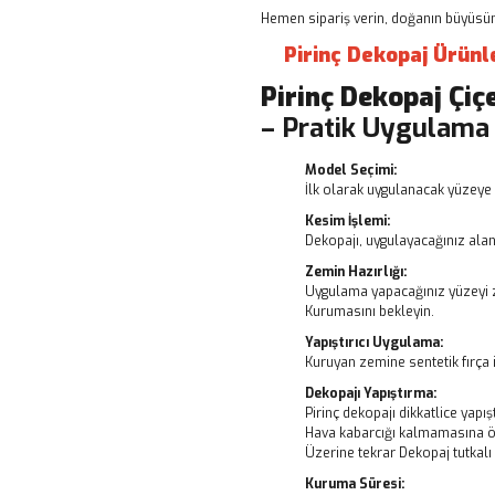
Hemen sipariş verin, doğanın büyüsünü
Pirinç Dekopaj Ürünl
Pirinç Dekopaj
Çiç
– Pratik Uygulama
Model Seçimi:
İlk olarak uygulanacak yüzeye 
Kesim İşlemi:
Dekopajı, uygulayacağınız alanı
Zemin Hazırlığı:
Uygulama yapacağınız yüzeyi z
Kurumasını bekleyin.
Yapıştırıcı Uygulama:
Kuruyan zemine sentetik fırça i
Dekopajı Yapıştırma:
Pirinç dekopajı dikkatlice yapışt
Hava kabarcığı kalmamasına ö
Üzerine tekrar Dekopaj tutkal
Kuruma Süresi: