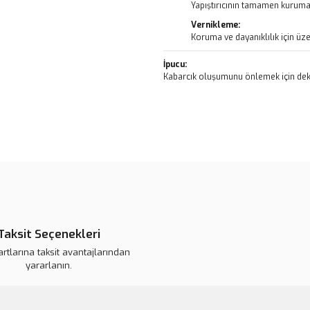
Yapıştırıcının tamamen kurumas
Vernikleme:
Koruma ve dayanıklılık için üze
İpucu:
Kabarcık oluşumunu önlemek için deko
Bu ürünün fiyat bilgisi, resim, ü
noktaları öneri formunu kullanarak 
B
Görüş ve önerileriniz için teşekkür
Ürün resmi kalitesiz, bozuk veya
Ürün açıklamasında eksik bilgile
Taksit Seçenekleri
Ürün bilgilerinde hatalar bulunuy
artlarına taksit avantajlarından
Ürün fiyatı daha uygun olabilir.
yararlanın.
Bu ürüne benzer farklı alternatifl