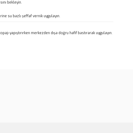
ını bekleyin.
rine su bazlı şeffaf vernik uygulayın.
pajı yapıştırırken merkezden dışa doğru hafif bastırarak uygulayın.
rün açıklamalarında ve diğer konularda yetersiz gördüğünüz
tarafımıza iletebilirsiniz.
u ürüne ilk yorumu siz yapın!
 ederiz.
 görüntülenemiyor.
Yorum Yaz
r bulunuyor.
or.
er olmalı.