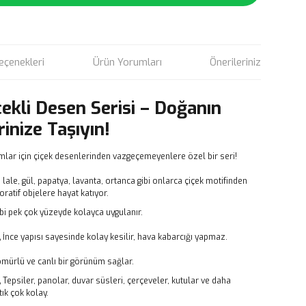
eçenekleri
Ürün Yorumları
Önerileriniz
çekli Desen Serisi – Doğanın
rinize Taşıyın!
mlar için çiçek desenlerinden vazgeçemeyenlere özel bir seri!
, lale, gül, papatya, lavanta, ortanca gibi onlarca çiçek motifinden
atif objelere hayat katıyor.
bi pek çok yüzeyde kolayca uygulanır.
,
İnce yapısı sayesinde kolay kesilir, hava kabarcığı yapmaz.
ömürlü ve canlı bir görünüm sağlar.
,
Tepsiler, panolar, duvar süsleri, çerçeveler, kutular ve daha
ık çok kolay.