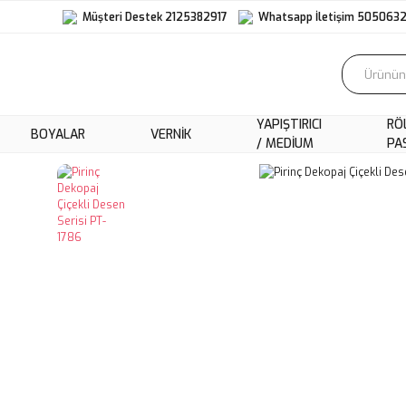
Müşteri Destek 2125382917
Whatsapp İletişim 505063
YAPIŞTIRICI
RÖ
BOYALAR
VERNIK
/ MEDIUM
PA