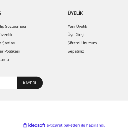
Ş
ÜYELİK
tış Sözleşmesi
Yeni Üyelik
Güvenlik
Üye Girişi
e Şartları
Şifremi Unuttum
er Politikası
Sepetiniz
plama
KAYDOL
ile
ideasoft
e-