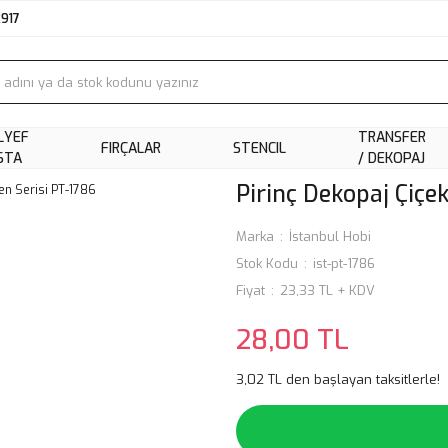
2917
LYEF
TRANSFER
FIRÇALAR
STENCIL
STA
/ DEKOPAJ
Pirinç Dekopaj Çiçek
Marka
İstanbul Hobi
Stok Kodu
ist-pt-1786
Fiyat
23,33 TL + KDV
28,00 TL
3,02 TL den başlayan taksitlerle!