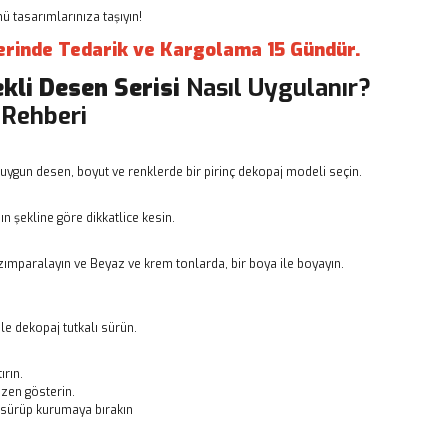
 tasarımlarınıza taşıyın!
erinde Tedarik ve Kargolama 15 Gündür.
ekli Desen Serisi
Nasıl Uygulanır?
 Rehberi
uygun desen, boyut ve renklerde bir pirinç dekopaj modeli seçin.
n şekline göre dikkatlice kesin.
ımparalayın ve Beyaz ve krem tonlarda, bir boya ile boyayın.
le dekopaj tutkalı sürün.
ırın.
zen gösterin.
ı sürüp kurumaya bırakın