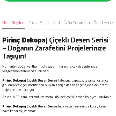
Ürün Bilgileri
Taksit Seçenekleri
Ürün Yorumları
Önerileriniz
Pirinç Dekopaj
Çiçekli Desen Serisi
– Doğanın Zarafetini Projelerinize
Taşıyın!
Romantik, doğal ve ilham dolu tasarımlar için çiçek desenlerinden
vazgeçemeyenlere özel bir seri!
Pirinç Dekopaj
Çiçekli Desen Serisi
, lale, gül, papatya, lavanta, ortanca
gibi onlarca çiçek motifinden oluşan zengin desen seçeneğiyle dekoratif
objelere hayat katıyor.
Ahşap, MDF, cam, seramik ve metal gibi pek çok yüzeyde kolayca uygulanır.
Pirinç Dekopaj
Çiçekli Desen Serisi,
İnce yapısı sayesinde kolay kesilir,
hava kabarcığı yapmaz.