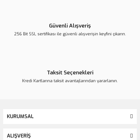
Yorum Yaz
Ürün resmi kalitesiz, bozuk veya görüntülenemiyor.
Ürün açıklamasında eksik bilgiler bulunuyor.
Güvenli Alışveriş
Ürün bilgilerinde hatalar bulunuyor.
256 Bit SSL sertifikası ile güvenli alışverişin keyfini çıkarın.
Ürün fiyatı daha uygun olabilir.
Bu ürüne benzer farklı alternatifler olmalı.
Taksit Seçenekleri
Kredi Kartlarına taksit avantajlarından yararlanın.
Gönder
KURUMSAL
ALIŞVERİŞ