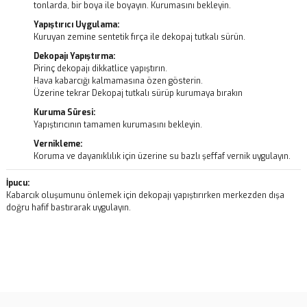
tonlarda, bir boya ile boyayın. Kurumasını bekleyin.
Yapıştırıcı Uygulama:
Kuruyan zemine sentetik fırça ile dekopaj tutkalı sürün.
Dekopajı Yapıştırma:
Pirinç dekopajı dikkatlice yapıştırın.
Hava kabarcığı kalmamasına özen gösterin.
Üzerine tekrar Dekopaj tutkalı sürüp kurumaya bırakın
Kuruma Süresi:
Yapıştırıcının tamamen kurumasını bekleyin.
Vernikleme:
Koruma ve dayanıklılık için üzerine su bazlı şeffaf vernik uygulayın.
İpucu:
Kabarcık oluşumunu önlemek için dekopajı yapıştırırken merkezden dışa
doğru hafif bastırarak uygulayın.
Bu ürünün fiyat bilgisi, resim, ürün açıklamalarında ve diğer
konularda yetersiz gördüğünüz noktaları öneri formunu kullanarak
Bu ürüne ilk yorumu siz yapın!
tarafımıza iletebilirsiniz.
Görüş ve önerileriniz için teşekkür ederiz.