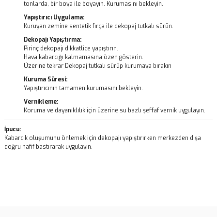
tonlarda, bir boya ile boyayın. Kurumasını bekleyin.
Yapıştırıcı Uygulama:
Kuruyan zemine sentetik fırça ile dekopaj tutkalı sürün.
Dekopajı Yapıştırma:
Pirinç dekopajı dikkatlice yapıştırın.
Hava kabarcığı kalmamasına özen gösterin.
Üzerine tekrar Dekopaj tutkalı sürüp kurumaya bırakın
Kuruma Süresi:
Yapıştırıcının tamamen kurumasını bekleyin.
Vernikleme:
Koruma ve dayanıklılık için üzerine su bazlı şeffaf vernik uygulayın.
İpucu:
Kabarcık oluşumunu önlemek için dekopajı yapıştırırken merkezden dışa
doğru hafif bastırarak uygulayın.
Bu ürünün fiyat bilgisi, resim, ürün açıklamalarında ve diğer
konularda yetersiz gördüğünüz noktaları öneri formunu kullanarak
Bu ürüne ilk yorumu siz yapın!
tarafımıza iletebilirsiniz.
Görüş ve önerileriniz için teşekkür ederiz.