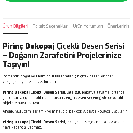
Ürün Bilgileri
Taksit Seçenekleri
Ürün Yorumları
Önerileriniz
Pirinç Dekopaj
Çiçekli Desen Serisi
– Doğanın Zarafetini Projelerinize
Taşıyın!
Romantik, doğal ve ilham dolu tasarımlar için çiçek desenlerinden
vazgeçemeyenlere özel bir seri!
Pirinç Dekopaj
Çiçekli Desen Serisi
, lale, gül, papatya, lavanta, ortanca
gibi onlarca çiçek motifinden oluşan zengin desen seçeneğiyle dekoratif
objelere hayat katıyor.
Ahşap, MDF, cam, seramik ve metal gibi pek çok yüzeyde kolayca uygulanır.
Pirinç Dekopaj
Çiçekli Desen Serisi,
İnce yapısı sayesinde kolay kesilir,
hava kabarcığı yapmaz.