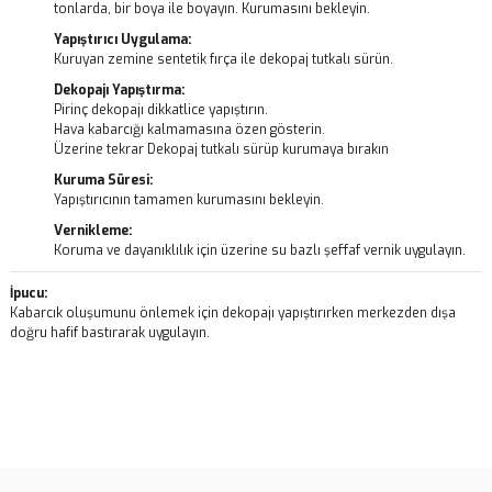
tonlarda, bir boya ile boyayın. Kurumasını bekleyin.
Yapıştırıcı Uygulama:
Kuruyan zemine sentetik fırça ile dekopaj tutkalı sürün.
Dekopajı Yapıştırma:
Pirinç dekopajı dikkatlice yapıştırın.
Hava kabarcığı kalmamasına özen gösterin.
Üzerine tekrar Dekopaj tutkalı sürüp kurumaya bırakın
Kuruma Süresi:
Yapıştırıcının tamamen kurumasını bekleyin.
Vernikleme:
Koruma ve dayanıklılık için üzerine su bazlı şeffaf vernik uygulayın.
İpucu:
Kabarcık oluşumunu önlemek için dekopajı yapıştırırken merkezden dışa
doğru hafif bastırarak uygulayın.
Bu ürünün fiyat bilgisi, resim, ürün açıklamalarında ve diğer
konularda yetersiz gördüğünüz noktaları öneri formunu kullanarak
Bu ürüne ilk yorumu siz yapın!
tarafımıza iletebilirsiniz.
Görüş ve önerileriniz için teşekkür ederiz.