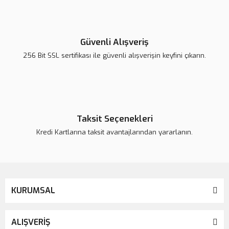
Yorum Yaz
Ürün resmi kalitesiz, bozuk veya görüntülenemiyor.
Ürün açıklamasında eksik bilgiler bulunuyor.
Güvenli Alışveriş
Ürün bilgilerinde hatalar bulunuyor.
256 Bit SSL sertifikası ile güvenli alışverişin keyfini çıkarın.
Ürün fiyatı daha uygun olabilir.
Bu ürüne benzer farklı alternatifler olmalı.
Taksit Seçenekleri
Kredi Kartlarına taksit avantajlarından yararlanın.
Gönder
KURUMSAL
ALIŞVERİŞ