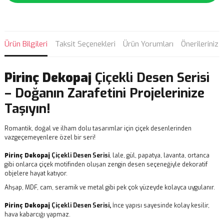
Ürün Bilgileri
Taksit Seçenekleri
Ürün Yorumları
Önerileriniz
Pirinç Dekopaj
Çiçekli Desen Serisi
– Doğanın Zarafetini Projelerinize
Taşıyın!
Romantik, doğal ve ilham dolu tasarımlar için çiçek desenlerinden
vazgeçemeyenlere özel bir seri!
Pirinç Dekopaj
Çiçekli Desen Serisi
, lale, gül, papatya, lavanta, ortanca
gibi onlarca çiçek motifinden oluşan zengin desen seçeneğiyle dekoratif
objelere hayat katıyor.
Ahşap, MDF, cam, seramik ve metal gibi pek çok yüzeyde kolayca uygulanır.
Pirinç Dekopaj
Çiçekli Desen Serisi,
İnce yapısı sayesinde kolay kesilir,
hava kabarcığı yapmaz.