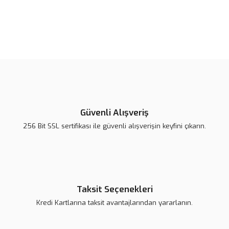
Bu ürünün fiyat bilgisi, resim, ürün açıklamalarında ve diğer
konularda yetersiz gördüğünüz noktaları öneri formunu kullanarak
Bu ürüne ilk yorumu siz yapın!
tarafımıza iletebilirsiniz.
Görüş ve önerileriniz için teşekkür ederiz.
Yorum Yaz
Ürün resmi kalitesiz, bozuk veya görüntülenemiyor.
Ürün açıklamasında eksik bilgiler bulunuyor.
Güvenli Alışveriş
Ürün bilgilerinde hatalar bulunuyor.
256 Bit SSL sertifikası ile güvenli alışverişin keyfini çıkarın.
Ürün fiyatı daha uygun olabilir.
Bu ürüne benzer farklı alternatifler olmalı.
Taksit Seçenekleri
Kredi Kartlarına taksit avantajlarından yararlanın.
Gönder