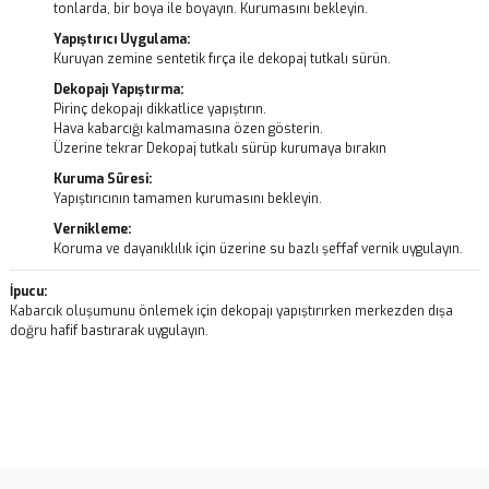
tonlarda, bir boya ile boyayın. Kurumasını bekleyin.
Yapıştırıcı Uygulama:
Kuruyan zemine sentetik fırça ile dekopaj tutkalı sürün.
Dekopajı Yapıştırma:
Pirinç dekopajı dikkatlice yapıştırın.
Hava kabarcığı kalmamasına özen gösterin.
Üzerine tekrar Dekopaj tutkalı sürüp kurumaya bırakın
Kuruma Süresi:
Yapıştırıcının tamamen kurumasını bekleyin.
Vernikleme:
Koruma ve dayanıklılık için üzerine su bazlı şeffaf vernik uygulayın.
İpucu:
Kabarcık oluşumunu önlemek için dekopajı yapıştırırken merkezden dışa
doğru hafif bastırarak uygulayın.
Bu ürünün fiyat bilgisi, resim, ürün açıklamalarında ve diğer
konularda yetersiz gördüğünüz noktaları öneri formunu kullanarak
Bu ürüne ilk yorumu siz yapın!
tarafımıza iletebilirsiniz.
Görüş ve önerileriniz için teşekkür ederiz.