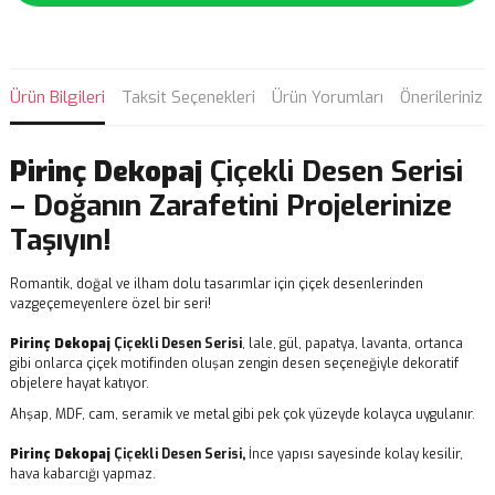
Ürün Bilgileri
Taksit Seçenekleri
Ürün Yorumları
Önerileriniz
Pirinç Dekopaj
Çiçekli Desen Serisi
– Doğanın Zarafetini Projelerinize
Taşıyın!
Romantik, doğal ve ilham dolu tasarımlar için çiçek desenlerinden
vazgeçemeyenlere özel bir seri!
Pirinç Dekopaj
Çiçekli Desen Serisi
, lale, gül, papatya, lavanta, ortanca
gibi onlarca çiçek motifinden oluşan zengin desen seçeneğiyle dekoratif
objelere hayat katıyor.
Ahşap, MDF, cam, seramik ve metal gibi pek çok yüzeyde kolayca uygulanır.
Pirinç Dekopaj
Çiçekli Desen Serisi,
İnce yapısı sayesinde kolay kesilir,
hava kabarcığı yapmaz.