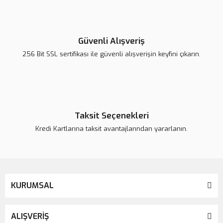
Yorum Yaz
Ürün resmi kalitesiz, bozuk veya görüntülenemiyor.
Ürün açıklamasında eksik bilgiler bulunuyor.
Güvenli Alışveriş
Ürün bilgilerinde hatalar bulunuyor.
256 Bit SSL sertifikası ile güvenli alışverişin keyfini çıkarın.
Ürün fiyatı daha uygun olabilir.
Bu ürüne benzer farklı alternatifler olmalı.
Taksit Seçenekleri
Kredi Kartlarına taksit avantajlarından yararlanın.
Gönder
KURUMSAL
ALIŞVERİŞ