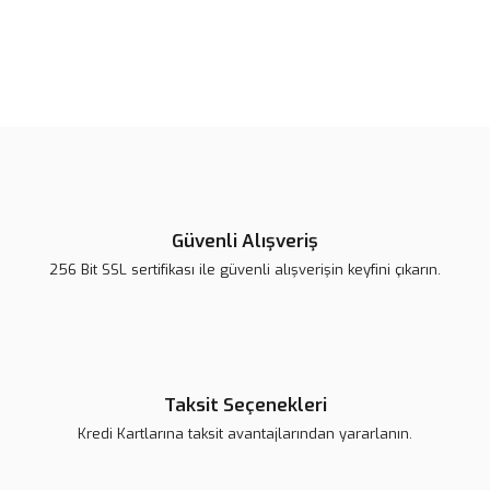
Bu ürünün fiyat bilgisi, resim, ürün açıklamalarında ve diğer
konularda yetersiz gördüğünüz noktaları öneri formunu kullanarak
Bu ürüne ilk yorumu siz yapın!
tarafımıza iletebilirsiniz.
Görüş ve önerileriniz için teşekkür ederiz.
Yorum Yaz
Ürün resmi kalitesiz, bozuk veya görüntülenemiyor.
Ürün açıklamasında eksik bilgiler bulunuyor.
Güvenli Alışveriş
Ürün bilgilerinde hatalar bulunuyor.
256 Bit SSL sertifikası ile güvenli alışverişin keyfini çıkarın.
Ürün fiyatı daha uygun olabilir.
Bu ürüne benzer farklı alternatifler olmalı.
Taksit Seçenekleri
Kredi Kartlarına taksit avantajlarından yararlanın.
Gönder