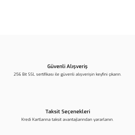
Bu ürünün fiyat bilgisi, resim, ürün açıklamalarında ve diğer
konularda yetersiz gördüğünüz noktaları öneri formunu kullanarak
Bu ürüne ilk yorumu siz yapın!
tarafımıza iletebilirsiniz.
Görüş ve önerileriniz için teşekkür ederiz.
Yorum Yaz
Ürün resmi kalitesiz, bozuk veya görüntülenemiyor.
Ürün açıklamasında eksik bilgiler bulunuyor.
Güvenli Alışveriş
Ürün bilgilerinde hatalar bulunuyor.
256 Bit SSL sertifikası ile güvenli alışverişin keyfini çıkarın.
Ürün fiyatı daha uygun olabilir.
Bu ürüne benzer farklı alternatifler olmalı.
Taksit Seçenekleri
Kredi Kartlarına taksit avantajlarından yararlanın.
Gönder