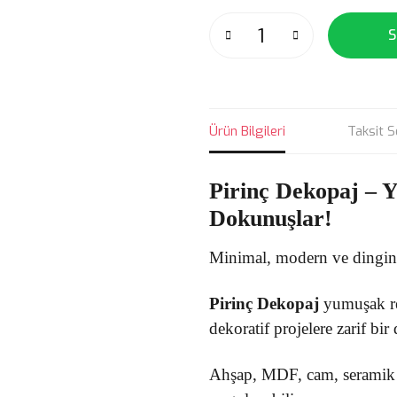
S
Ürün Bilgileri
Taksit S
Pirinç Dekopaj
– 
Dokunuşlar!
Minimal, modern ve dingin t
Pirinç Dekopaj
yumuşak ren
dekoratif projelere zarif bir
Ahşap, MDF, cam, seramik v