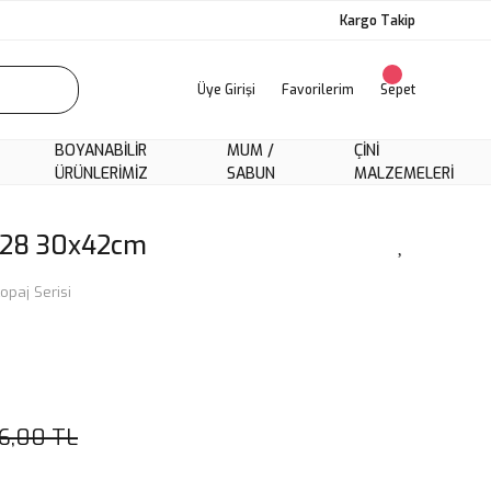
Kargo Takip
Üye Girişi
Favorilerim
Sepet
BOYANABILIR
MUM /
ÇINI
ÜRÜNLERIMIZ
SABUN
MALZEMELERI
-028 30x42cm
opaj Serisi
6,00 TL