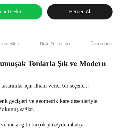
epete Ekle
Hemen Al
eçenekleri
Ürün Yorumları
Önerileriniz
Yumuşak Tonlarla Şık ve Modern
asarımlar için ilham verici bir seçenek!
k geçişleri ve geometrik kare desenleriyle
 dokunuş sağlar.
e metal gibi birçok yüzeyde rahatça