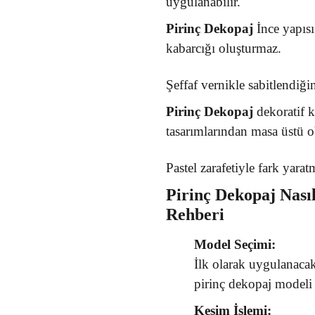
uygulanabilir.
Pirinç Dekopaj
İnce yapısı
kabarcığı oluşturmaz.
Şeffaf vernikle sabitlendiğ
Pirinç Dekopaj
dekoratif 
tasarımlarından masa üstü ob
Pastel zarafetiyle fark yara
Pirinç Dekopaj
Nası
Rehberi
Model Seçimi:
İlk olarak uygulanaca
pirinç dekopaj modeli 
Kesim İşlemi: