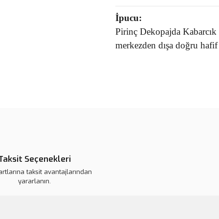
İpucu:
Pirinç Dekopajda Kabarcık 
merkezden dışa doğru hafif 
Bu ürünün fiyat bilgisi, resim, ü
noktaları öneri formunu kullanarak 
B
Görüş ve önerileriniz için teşekkür
Ürün resmi kalitesiz, bozuk veya
Ürün açıklamasında eksik bilgile
Taksit Seçenekleri
Ürün bilgilerinde hatalar bulunuy
artlarına taksit avantajlarından
Ürün fiyatı daha uygun olabilir.
yararlanın.
Bu ürüne benzer farklı alternatifl