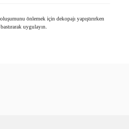
oluşumunu önlemek için dekopajı yapıştırırken
bastırarak uygulayın.
rün açıklamalarında ve diğer konularda yetersiz gördüğünüz
tarafımıza iletebilirsiniz.
u ürüne ilk yorumu siz yapın!
 ederiz.
 görüntülenemiyor.
Yorum Yaz
r bulunuyor.
or.
er olmalı.