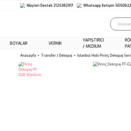
Müşteri Destek 2125382917
Whatsapp İletişim 505063
YAPIŞTIRICI
RÖ
BOYALAR
VERNIK
/ MEDIUM
PA
Anasayfa
Transfer / Dekopaj
İstanbul Hobi Pirinç Dekopaj Seri